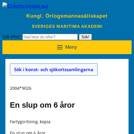
Kungl. Örlogsmannasällskapet
SVERIGES MARITIMA AKADEMI
Sök efter:
Sök!
Meny
Sök i konst- och sjökortssamlingarna
2004*9026
En slup om 6 åror
Fartygsritning, kopia
En slup om 6 åror.