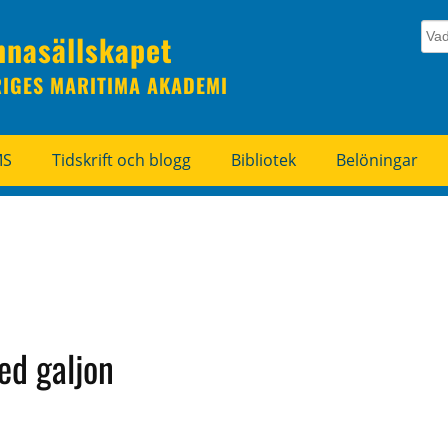
nnasällskapet
RIGES MARITIMA AKADEMI
MS
Tidskrift och blogg
Bibliotek
Belöningar
med galjon