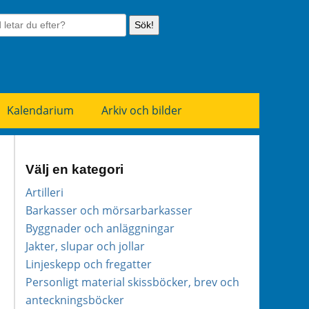
Sök!
Kalendarium
Arkiv och bilder
Välj en kategori
Artilleri
Barkasser och mörsarbarkasser
Byggnader och anläggningar
Jakter, slupar och jollar
Linjeskepp och fregatter
Personligt material skissböcker, brev och
anteckningsböcker