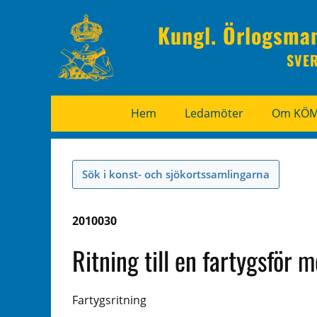
Kungl. Örlogsma
SVE
Hem
Ledamöter
Om KÖ
Sök i konst- och sjökortssamlingarna
2010030
Ritning till en fartygsför 
Fartygsritning