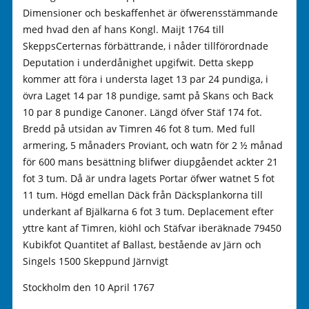
Dimensioner och beskaffenhet är öfwerensstämmande
med hvad den af hans Kongl. Maijt 1764 till
SkeppsCerternas förbättrande, i nåder tillförordnade
Deputation i underdånighet upgifwit. Detta skepp
kommer att föra i understa laget 13 par 24 pundiga, i
övra Laget 14 par 18 pundige, samt på Skans och Back
10 par 8 pundige Canoner. Längd öfver Stäf 174 fot.
Bredd på utsidan av Timren 46 fot 8 tum. Med full
armering, 5 månaders Proviant, och watn för 2 ½ månad
för 600 mans besättning blifwer diupgåendet ackter 21
fot 3 tum. Då är undra lagets Portar öfwer watnet 5 fot
11 tum. Högd emellan Däck från Däcksplankorna till
underkant af Bjälkarna 6 fot 3 tum. Deplacement efter
yttre kant af Timren, kiöhl och Stäfvar iberäknade 79450
Kubikfot Quantitet af Ballast, bestående av Järn och
Singels 1500 Skeppund Järnvigt
Stockholm den 10 April 1767