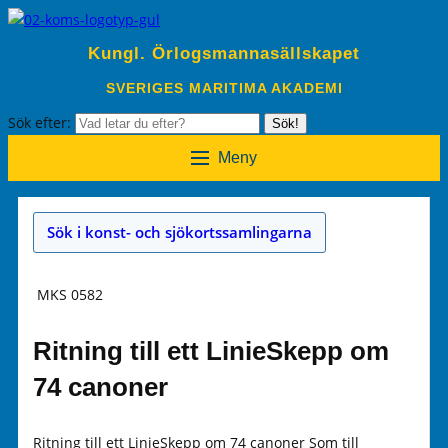
Kungl. Örlogsmannasällskapet
SVERIGES MARITIMA AKADEMI
Sök efter:
Sök!
Meny
Sök i konst- och sjökortssamlingarna
MKS 0582
Ritning till ett LinieSkepp om
74 canoner
Ritning till ett LinieSkepp om 74 canoner Som till