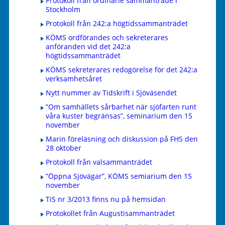
Protokoll från ordinarie sammanträde i
Stockholm
Protokoll från 242:a högtidssammanträdet
KÖMS ordförandes och sekreterares
anföranden vid det 242:a
högtidssammanträdet
KÖMS sekreterares redogörelse för det 242:a
verksamhetsåret
Nytt nummer av Tidskrift i Sjöväsendet
”Om samhällets sårbarhet när sjöfarten runt
våra kuster begränsas”, seminarium den 15
november
Marin föreläsning och diskussion på FHS den
28 oktober
Protokoll från valsammanträdet
”Öppna Sjövägar”, KÖMS semiarium den 15
november
TiS nr 3/2013 finns nu på hemsidan
Protokollet från Augustisammanträdet