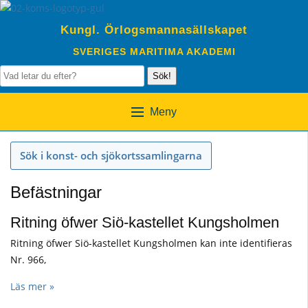
Kungl. Örlogsmannasällskapet
SVERIGES MARITIMA AKADEMI
Sök!
Meny
Sök i konst- och sjökortssamlingarna
Befästningar
Ritning öfwer Siö-kastellet Kungsholmen
Ritning öfwer Siö-kastellet Kungsholmen kan inte identifieras
Nr. 966,
Läs mer »