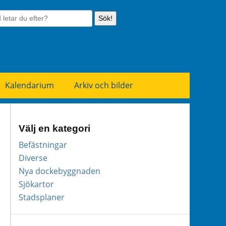
Sök!
Kalendarium
Arkiv och bilder
Välj en kategori
Befästningar
Diverse
Nya dockebyggnaden
Sjökartor
Stadsplaner