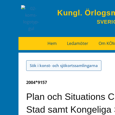
Kungl. Örlogs
SVERI
Hem
Ledamöter
Om KÖ
Sök i konst- och sjökortssamlingarna
2004*9157
Plan och Situations C
Stad samt Kongeliga 