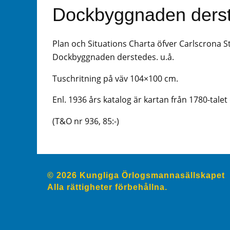
Dockbyggnaden ders
Plan och Situations Charta öfver Carlscrona 
Dockbyggnaden derstedes. u.å.
Tuschritning på väv 104×100 cm.
Enl. 1936 års katalog är kartan från 1780-tal
(T&O nr 936, 85:-)
© 2026 Kungliga Örlogsmannasällskapet
Alla rättigheter förbehållna.