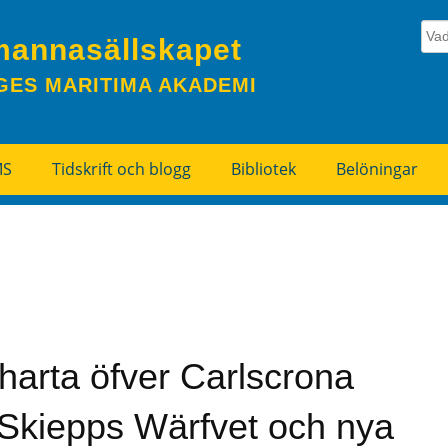
mannasällskapet
GES MARITIMA AKADEMI
MS
Tidskrift och blogg
Bibliotek
Belöningar
harta öfver Carlscrona
Skiepps Wärfvet och nya