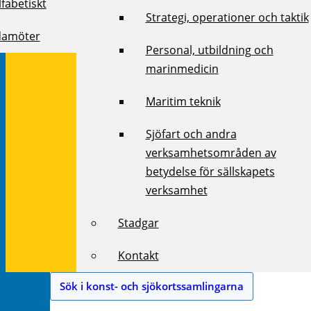
fabetiskt
Strategi, operationer och taktik
damöter
Personal, utbildning och
marinmedicin
Maritim teknik
Sjöfart och andra
verksamhetsområden av
betydelse för sällskapets
verksamhet
Stadgar
Kontakt
Sök i konst- och sjökortssamlingarna