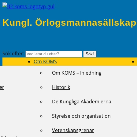
Kungl. Örlogsmannasällskap
Sök efter:
Sök!
Om KÖMS
Om KÖMS – Inledning
er
Historik
De Kungliga Akademierna
Styrelse och organisation
Vetenskapsgrenar