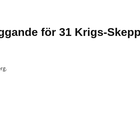
äggande för 31 Krigs-Skep
rg.