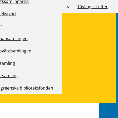
rtssamlingarna
Tävlingsskrifter
teksfynd
er
mansamlingen
svärdsamlingen
samling
rtsamling
ngréenska biblioteksfonden