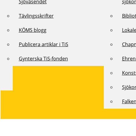
Sjöväsendet
sjöko
Tävlingsskrifter
Biblio
KÖMS blogg
Lokal
Publicera artiklar i TiS
Chap
Gynterska TiS-fonden
Ehren
Konst
Sjöko
Falke