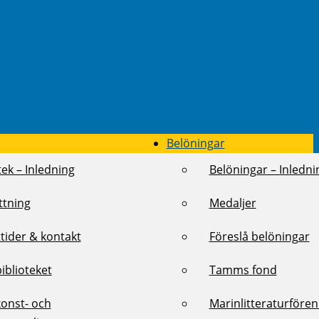
Belöningar
tek – Inledning
Belöningar – Inledni
ttning
Medaljer
tider & kontakt
Föreslå belöningar
biblioteket
Tamms fond
konst- och
Marinlitteraturföre