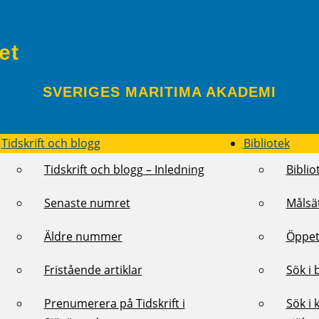
et
SVERIGES MARITIMA AKADEMI
Tidskrift och blogg
Bibliotek
Tidskrift och blogg – Inledning
Biblio
Senaste numret
Målsä
Äldre nummer
Öppet
Fristående artiklar
Sök i 
Prenumerera på Tidskrift i
Sök i 