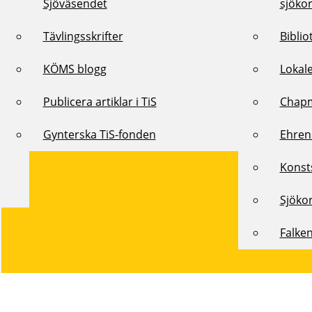
Sjöväsendet
sjöko
Tävlingsskrifter
Biblio
KÖMS blogg
Lokal
Publicera artiklar i TiS
Chap
Gynterska TiS-fonden
Ehren
Konst
Sjöko
Falke