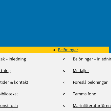
Belöningar
tek – Inledning
Belöningar – Inledni
ttning
Medaljer
tider & kontakt
Föreslå belöningar
biblioteket
Tamms fond
konst- och
Marinlitteraturföre