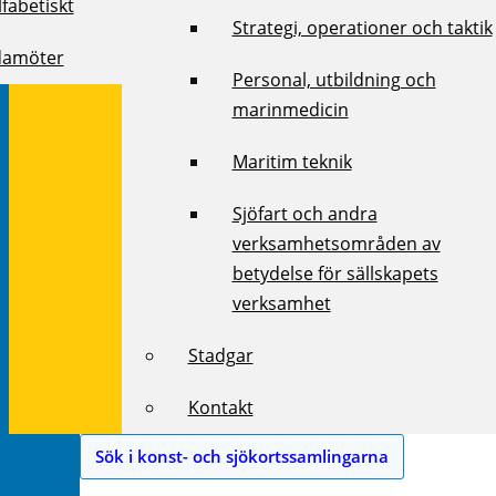
fabetiskt
Strategi, operationer och taktik
damöter
Personal, utbildning och
marinmedicin
Maritim teknik
Sjöfart och andra
verksamhetsområden av
betydelse för sällskapets
verksamhet
Stadgar
Kontakt
Sök i konst- och sjökortssamlingarna