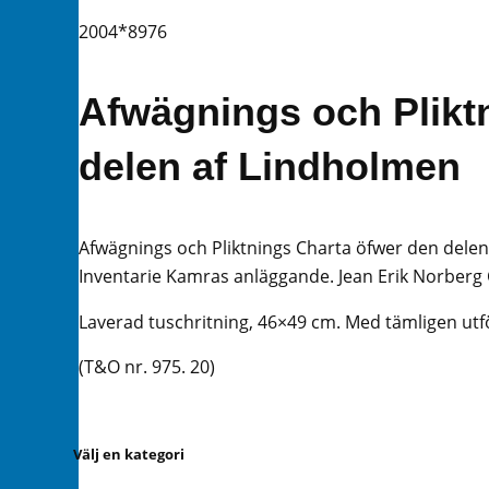
2004*8976
Afwägnings och Plikt
delen af Lindholmen
Afwägnings och Pliktnings Charta öfwer den delen
Inventarie Kamras anläggande. Jean Erik Norberg 
Laverad tuschritning, 46×49 cm. Med tämligen utfö
(T&O nr. 975. 20)
Välj en kategori