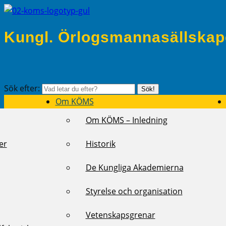
Kungl. Örlogsmannasällskap
Sök efter:
Sök!
Om KÖMS
Om KÖMS – Inledning
er
Historik
De Kungliga Akademierna
Styrelse och organisation
Vetenskapsgrenar