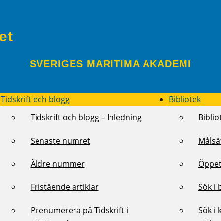
et
SVERIGES MARITIMA AKADEMI
Tidskrift och blogg
Bibliotek
Tidskrift och blogg – Inledning
Biblio
Senaste numret
Målsä
Äldre nummer
Öppet
Fristående artiklar
Sök i 
Prenumerera på Tidskrift i
Sök i 