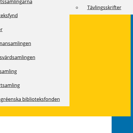
rtssamlingarna
Tävlingsskrifter
teksfynd
er
mansamlingen
svärdsamlingen
samling
rtsamling
ngréenska biblioteksfonden