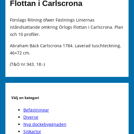
Flottan i Carlscrona
Förslags Ritning öfwer Fästnings Liniernas
iståndsättande omkring Örlogs Flottan i Carlscrona. Plan
och 10 profiler.
Abraham Bäck Carlscrona 1784. Laverad tuschteckning,
46×72 cm.
(T&O nr.943. 18:-)
Välj en kategori
Befästningar
Diverse
Nya dockebyggnaden
Sjökartor