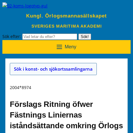
Kungl. Örlogsmannasällskapet
SVERIGES MARITIMA AKADEMI
Sök efter:
Sök!
Meny
Sök i konst- och sjökortssamlingarna
2004*8974
Förslags Ritning öfwer
Fästnings Liniernas
iståndsättande omkring Örlogs