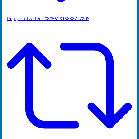
Reply on Twitter 2080552816888717806