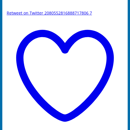
Retweet on Twitter 2080552816888717806
7