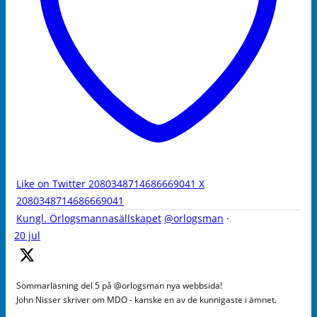
Like on Twitter 2080348714686669041
X
2080348714686669041
Kungl. Örlogsmannasällskapet
@orlogsman
·
20 jul
Sommarläsning del 5 på @orlogsman nya webbsida!
John Nisser skriver om MDO - kanske en av de kunnigaste i ämnet.