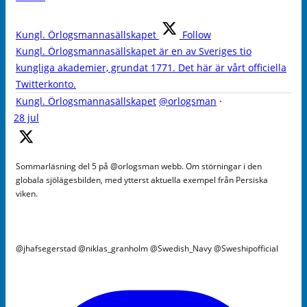
Kungl. Örlogsmannasällskapet
Follow
Kungl. Örlogsmannasällskapet är en av Sveriges tio
kungliga akademier, grundat 1771. Det här är vårt officiella
Twitterkonto.
Kungl. Örlogsmannasällskapet
@orlogsman
·
28 jul
Sommarläsning del 5 på @orlogsman webb. Om störningar i den
globala sjölägesbilden, med ytterst aktuella exempel från Persiska
viken.
@jhafsegerstad @niklas_granholm @Swedish_Navy @Sweshipofficial