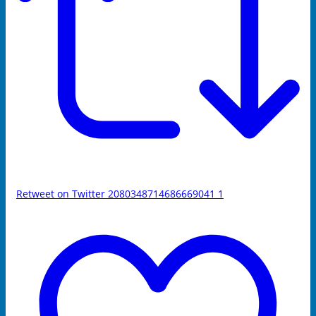
Retweet on Twitter 2080348714686669041
1