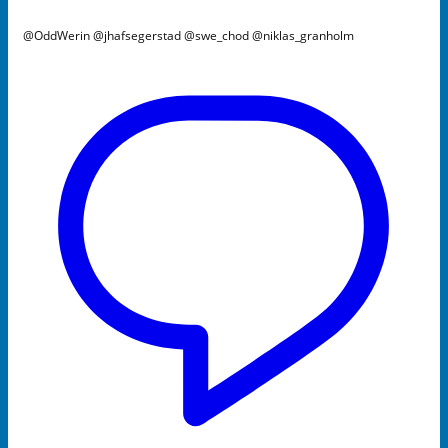
@OddWerin @jhafsegerstad @swe_chod @niklas_granholm