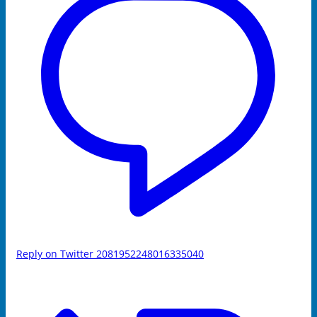
Reply on Twitter 2081952248016335040