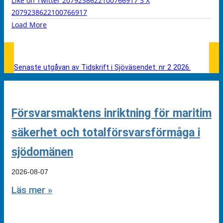
Like on Twitter 2079238622100766917
3
X
2079238622100766917
Load More
Senaste utgåvan av Tidskrift i Sjöväsendet: nr 2 2026.
Försvarsmaktens inriktning för maritim
säkerhet och totalförsvarsförmåga i
sjödomänen
2026-08-07
Läs mer »