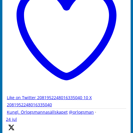
Like on Twitter 2081952248016335040
10
X
2081952248016335040
Kungl. Örlogsmannasällskapet
@orlogsman
·
24 jul