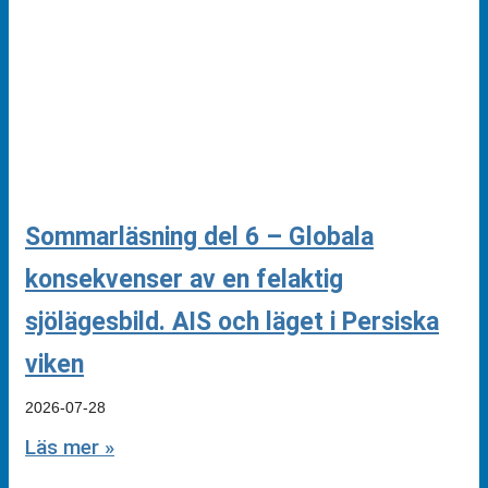
Sommarläsning del 6 – Globala
konsekvenser av en felaktig
sjölägesbild. AIS och läget i Persiska
viken
2026-07-28
Läs mer »