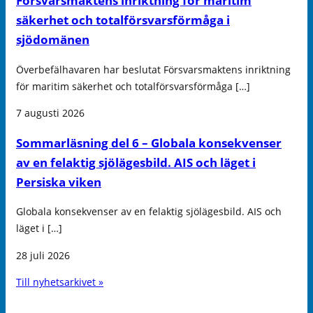
Försvarsmaktens inriktning för maritim
säkerhet och totalförsvarsförmåga i
sjödomänen
Överbefälhavaren har beslutat Försvarsmaktens inriktning
för maritim säkerhet och totalförsvarsförmåga […]
7 augusti 2026
Sommarläsning del 6 – Globala konsekvenser
av en felaktig sjölägesbild. AIS och läget i
Persiska viken
Globala konsekvenser av en felaktig sjölägesbild. AIS och
läget i […]
28 juli 2026
Till nyhetsarkivet »