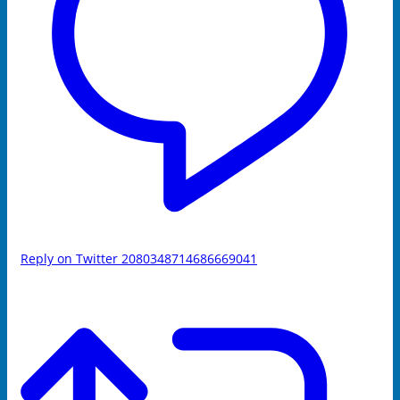
Reply on Twitter 2080348714686669041