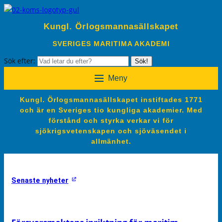
Kungl. Örlogsmannasällskapet
SVERIGES MARITIMA AKADEMI
Sök efter:
Sök!
Meny
Kungl. Örlogsmannasällskapet instiftades 1771
och är en Sveriges tio kungliga akademier. Med
förstånd och styrka verkar vi för
sjökrigsvetenskapen och sjöväsendet i
allmänhet.
Senaste nyheter