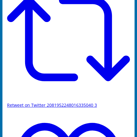
Retweet on Twitter 2081952248016335040
3