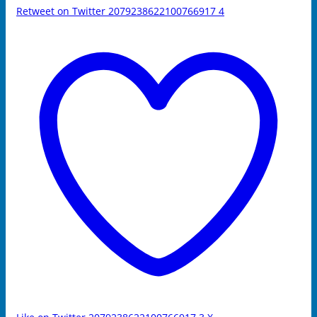
Retweet on Twitter 2079238622100766917
4