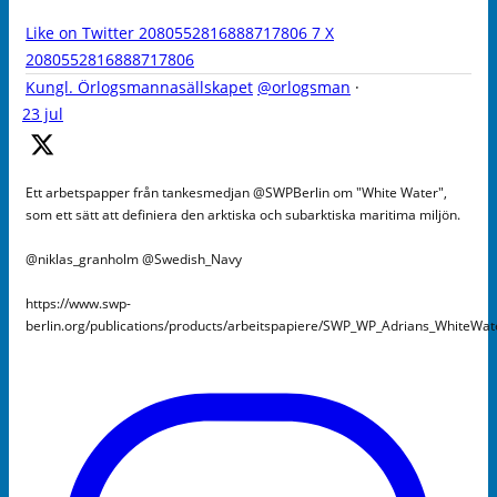
Like on Twitter 2080552816888717806
7
X
2080552816888717806
Kungl. Örlogsmannasällskapet
@orlogsman
·
23 jul
Ett arbetspapper från tankesmedjan @SWPBerlin om "White Water",
som ett sätt att definiera den arktiska och subarktiska maritima miljön.
@niklas_granholm @Swedish_Navy
https://www.swp-
berlin.org/publications/products/arbeitspapiere/SWP_WP_Adrians_WhiteWa