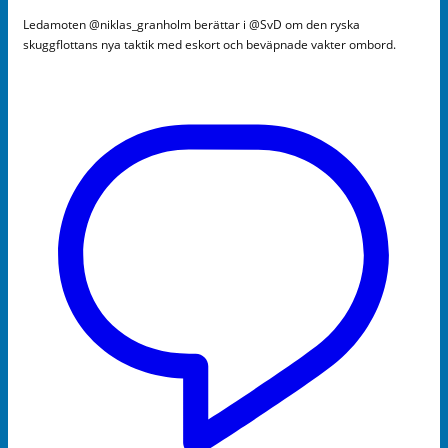
Ledamoten @niklas_granholm berättar i @SvD om den ryska
skuggflottans nya taktik med eskort och beväpnade vakter ombord.