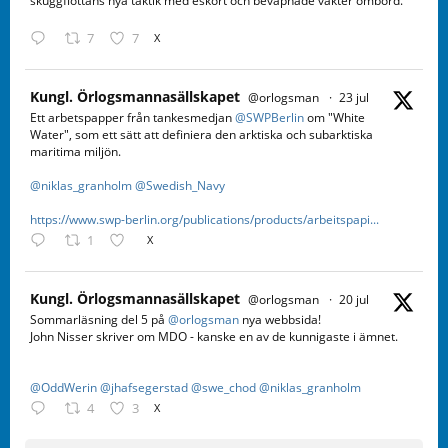
skuggflottans nya taktik med eskort och beväpnade vakter ombord.
7
7
X
Kungl. Örlogsmannasällskapet
@orlogsman
·
23 jul
Ett arbetspapper från tankesmedjan
@SWPBerlin
om "White
Water", som ett sätt att definiera den arktiska och subarktiska
maritima miljön.
@niklas_granholm
@Swedish_Navy
https://www.swp-berlin.org/publications/products/arbeitspapi...
1
X
Kungl. Örlogsmannasällskapet
@orlogsman
·
20 jul
Sommarläsning del 5 på
@orlogsman
nya webbsida!
John Nisser skriver om MDO - kanske en av de kunnigaste i ämnet.
@OddWerin
@jhafsegerstad
@swe_chod
@niklas_granholm
4
3
X