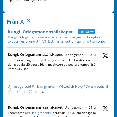
Från X
Kungl. Örlogsmannasällskapet
Follow
Kungl. Örlogsmannasällskapet är en av Sveriges tio kungliga
akademier, grundat 1771. Det här är vårt officiella Twitterkonto.
Kungl. Örlogsmannasällskapet
@orlogsman
·
28 jul
Sommarläsning del 5 på
@orlogsman
webb. Om störningar i
den globala sjölägesbilden, med ytterst aktuella exempel från
Persiska viken.
@jhafsegerstad
@niklas_granholm
@Swedish_Navy
@Sweshipofficial
3
10
X
Kungl. Örlogsmannasällskapet
@orlogsman
·
24 jul
Ledamoten
@niklas_granholm
berättar i
@SvD
om den ryska