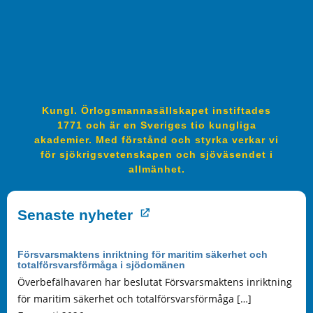
Kungl. Örlogsmannasällskapet instiftades
1771 och är en Sveriges tio kungliga
akademier. Med förstånd och styrka verkar vi
för sjökrigsvetenskapen och sjöväsendet i
allmänhet.
Senaste nyheter
Försvarsmaktens inriktning för maritim säkerhet och
totalförsvarsförmåga i sjödomänen
Överbefälhavaren har beslutat Försvarsmaktens inriktning
för maritim säkerhet och totalförsvarsförmåga […]