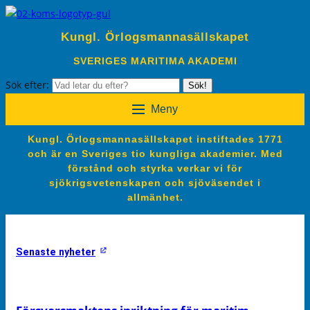
Kungl. Örlogsmannasällskapet
SVERIGES MARITIMA AKADEMI
Sök efter:
Sök!
Meny
Kungl. Örlogsmannasällskapet instiftades 1771
och är en Sveriges tio kungliga akademier. Med
förstånd och styrka verkar vi för
sjökrigsvetenskapen och sjöväsendet i
allmänhet.
Senaste nyheter