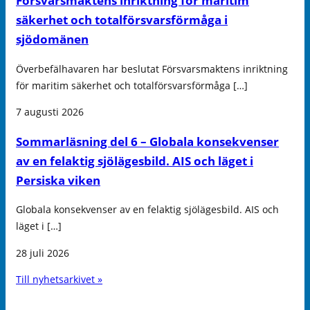
Försvarsmaktens inriktning för maritim
säkerhet och totalförsvarsförmåga i
sjödomänen
Överbefälhavaren har beslutat Försvarsmaktens inriktning
för maritim säkerhet och totalförsvarsförmåga […]
7 augusti 2026
Sommarläsning del 6 – Globala konsekvenser
av en felaktig sjölägesbild. AIS och läget i
Persiska viken
Globala konsekvenser av en felaktig sjölägesbild. AIS och
läget i […]
28 juli 2026
Till nyhetsarkivet »