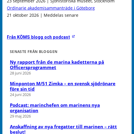
23 september 2026 | Sjöhistoriska museet, Stockholm
Ordinarie akademisammanträde i Göteborg
21 oktober 2026 | Meddelas senare
Från KÖMS blogg och podcast
SENASTE FRÅN BLOGGEN
Ny rapport från de marina kadetterna på
Officersprogrammet
28 juni 2026
Minponton M/51 Zimka – en svensk sjödrönare
före sin tid
24 juni 2026
Podcast: marinchefen om marinens nya
organisation
29 maj 2026
Anskaffning av nya fregatter till marinen – rätt
beslut!