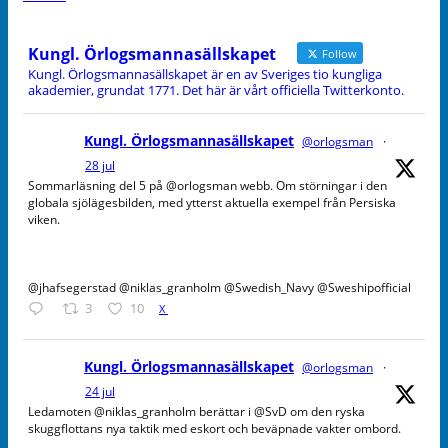
Kungl. Örlogsmannasällskapet
Follow
Kungl. Örlogsmannasällskapet är en av Sveriges tio kungliga
akademier, grundat 1771. Det här är vårt officiella Twitterkonto.
Kungl. Örlogsmannasällskapet
@orlogsman
·
28 jul
Sommarläsning del 5 på @orlogsman webb. Om störningar i den
globala sjölägesbilden, med ytterst aktuella exempel från Persiska
viken.
@jhafsegerstad @niklas_granholm @Swedish_Navy @Sweshipofficial
3
10
X
Kungl. Örlogsmannasällskapet
@orlogsman
·
24 jul
Ledamoten @niklas_granholm berättar i @SvD om den ryska
skuggflottans nya taktik med eskort och beväpnade vakter ombord.