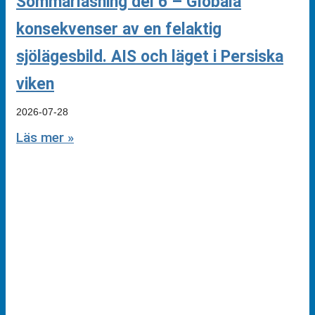
Sommarläsning del 6 – Globala
konsekvenser av en felaktig
sjölägesbild. AIS och läget i Persiska
viken
2026-07-28
Läs mer »