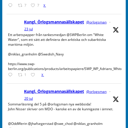
7
7
X
Kungl. Örlogsmannasällskapet
@orlogsman
·
23 jul
Ett arbetspapper från tankesmedjan @SWPBerlin om "White
Water", som ett sätt att definiera den arktiska och subarktiska
maritima miljön.
@niklas_granholm @Swedish_Navy
https://www.swp-
berlin.org/publications/products/arbeitspapiere/SWP_WP_Adrians_WhiteW
1
X
Kungl. Örlogsmannasällskapet
@orlogsman
·
20 jul
Sommarläsning del 5 på @orlogsman nya webbsida!
John Nisser skriver om MDO - kanske en av de kunnigaste i ämnet.
@OddWerin @jhafsegerstad @swe_chod @niklas_granholm