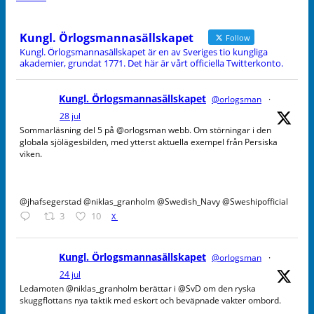
Kungl. Örlogsmannasällskapet
Follow
Kungl. Örlogsmannasällskapet är en av Sveriges tio kungliga
akademier, grundat 1771. Det här är vårt officiella Twitterkonto.
Kungl. Örlogsmannasällskapet
@orlogsman
·
28 jul
Sommarläsning del 5 på @orlogsman webb. Om störningar i den
globala sjölägesbilden, med ytterst aktuella exempel från Persiska
viken.
@jhafsegerstad @niklas_granholm @Swedish_Navy @Sweshipofficial
3
10
X
Kungl. Örlogsmannasällskapet
@orlogsman
·
24 jul
Ledamoten @niklas_granholm berättar i @SvD om den ryska
skuggflottans nya taktik med eskort och beväpnade vakter ombord.