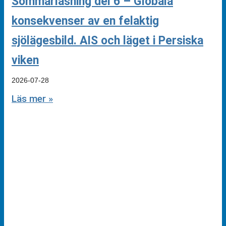
Sommarläsning del 6 – Globala
konsekvenser av en felaktig
sjölägesbild. AIS och läget i Persiska
viken
2026-07-28
Läs mer »