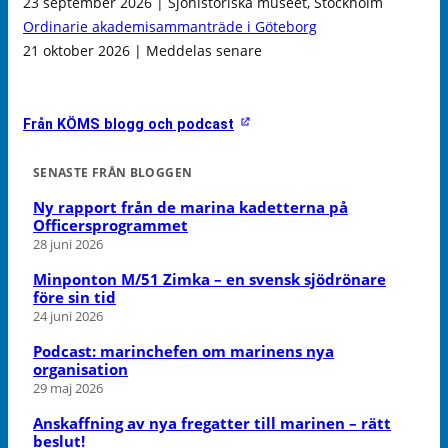
23 september 2026 | Sjöhistoriska museet, Stockholm
Ordinarie akademisammanträde i Göteborg
21 oktober 2026 | Meddelas senare
Från KÖMS blogg och podcast
SENASTE FRÅN BLOGGEN
Ny rapport från de marina kadetterna på
Officersprogrammet
28 juni 2026
Minponton M/51 Zimka – en svensk sjödrönare
före sin tid
24 juni 2026
Podcast: marinchefen om marinens nya
organisation
29 maj 2026
Anskaffning av nya fregatter till marinen – rätt
beslut!