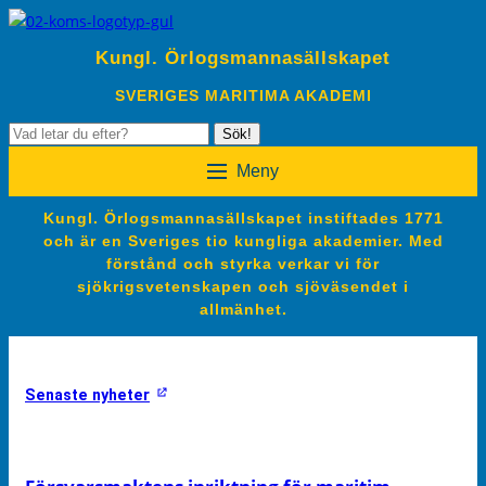
Kungl. Örlogsmannasällskapet
SVERIGES MARITIMA AKADEMI
Sök
Sök!
efter:
Meny
Kungl. Örlogsmannasällskapet instiftades 1771
och är en Sveriges tio kungliga akademier. Med
förstånd och styrka verkar vi för
sjökrigsvetenskapen och sjöväsendet i
allmänhet.
Senaste nyheter