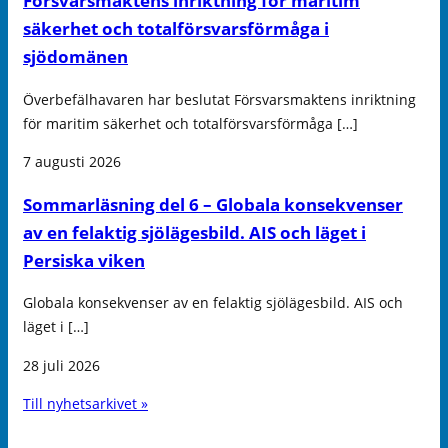
Försvarsmaktens inriktning för maritim
säkerhet och totalförsvarsförmåga i
sjödomänen
Överbefälhavaren har beslutat Försvarsmaktens inriktning
för maritim säkerhet och totalförsvarsförmåga […]
7 augusti 2026
Sommarläsning del 6 – Globala konsekvenser
av en felaktig sjölägesbild. AIS och läget i
Persiska viken
Globala konsekvenser av en felaktig sjölägesbild. AIS och
läget i […]
28 juli 2026
Till nyhetsarkivet »