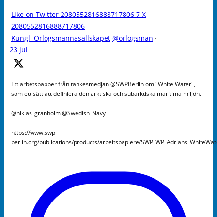
Like on Twitter 2080552816888717806
7
X
2080552816888717806
Kungl. Örlogsmannasällskapet
@orlogsman
·
23 jul
Ett arbetspapper från tankesmedjan @SWPBerlin om "White Water",
som ett sätt att definiera den arktiska och subarktiska maritima miljön.
@niklas_granholm @Swedish_Navy
https://www.swp-
berlin.org/publications/products/arbeitspapiere/SWP_WP_Adrians_WhiteWa