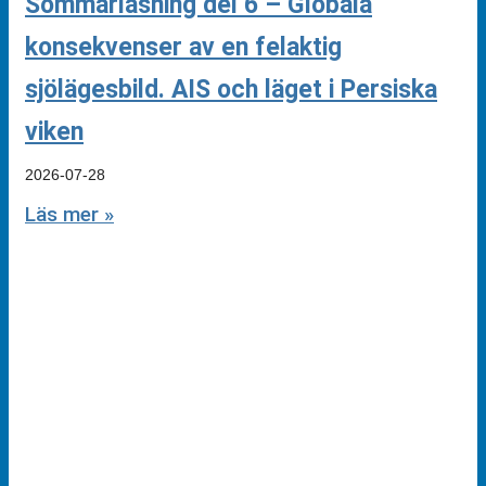
Sommarläsning del 6 – Globala
konsekvenser av en felaktig
sjölägesbild. AIS och läget i Persiska
viken
2026-07-28
Läs mer »