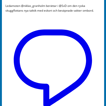
Ledamoten @niklas_granholm berättar i @SvD om den ryska
skuggflottans nya taktik med eskort och beväpnade vakter ombord.