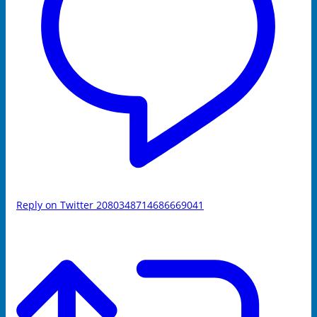
Reply on Twitter 2080348714686669041