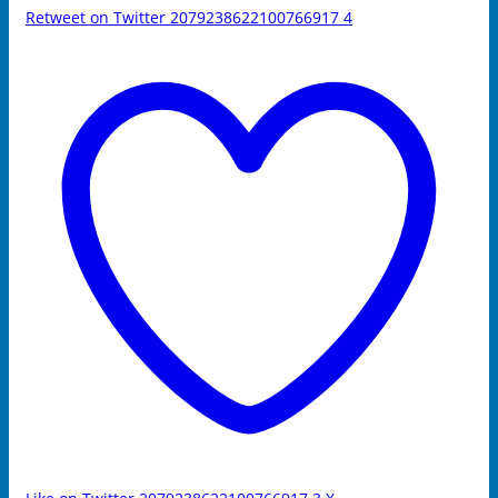
Retweet on Twitter 2079238622100766917
4