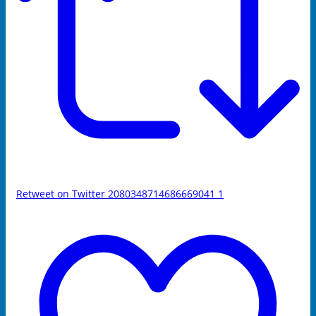
Retweet on Twitter 2080348714686669041
1