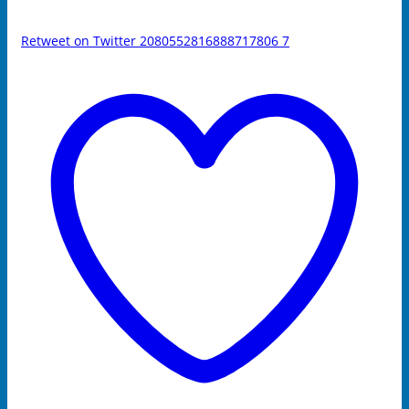
Retweet on Twitter 2080552816888717806
7