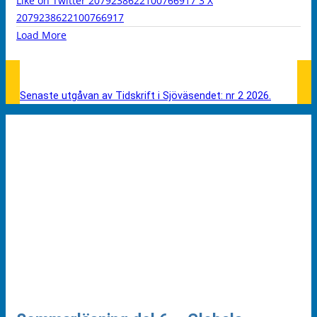
Like on Twitter 2079238622100766917
3
X
2079238622100766917
Load More
Senaste utgåvan av Tidskrift i Sjöväsendet: nr 2 2026.