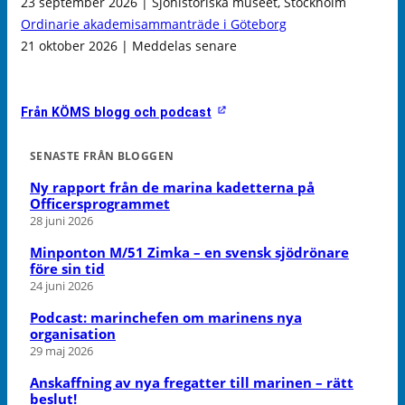
23 september 2026 | Sjöhistoriska museet, Stockholm
Ordinarie akademisammanträde i Göteborg
21 oktober 2026 | Meddelas senare
Från KÖMS blogg och podcast
SENASTE FRÅN BLOGGEN
Ny rapport från de marina kadetterna på
Officersprogrammet
28 juni 2026
Minponton M/51 Zimka – en svensk sjödrönare
före sin tid
24 juni 2026
Podcast: marinchefen om marinens nya
organisation
29 maj 2026
Anskaffning av nya fregatter till marinen – rätt
beslut!