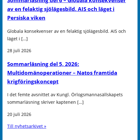
Sommarläsning del 6 – Globala konsekvenser
av en felaktig sjölägesbild. AIS och läget i
Persiska viken
Globala konsekvenser av en felaktig sjölägesbild. AIS och
läget i […]
28 juli 2026
Sommarläsning del 5, 2026:
Multidomänoperationer – Natos framtida
krigföringskoncept
I det femte avsnittet av Kungl. Örlogsmannasällskapets
sommarläsning skriver kaptenen […]
20 juli 2026
Till nyhetsarkivet »