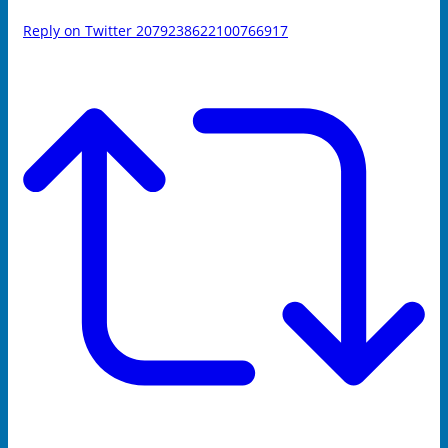
Reply on Twitter 2079238622100766917