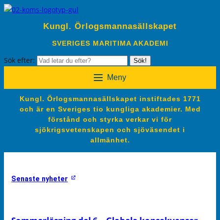
Kungl. Örlogsmannasällskapet
SVERIGES MARITIMA AKADEMI
Sök efter:
Sök!
Meny
Kungl. Örlogsmannasällskapet instiftades 1771
och är en Sveriges tio kungliga akademier. Med
förstånd och styrka verkar vi för
sjökrigsvetenskapen och sjöväsendet i
allmänhet.
Senaste nyheter