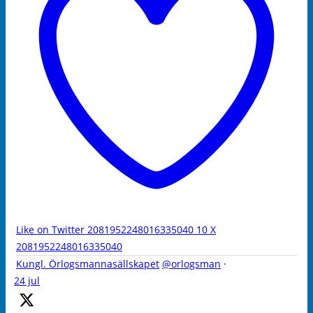
Like on Twitter 2081952248016335040
10
X
2081952248016335040
Kungl. Örlogsmannasällskapet
@orlogsman
·
24 jul