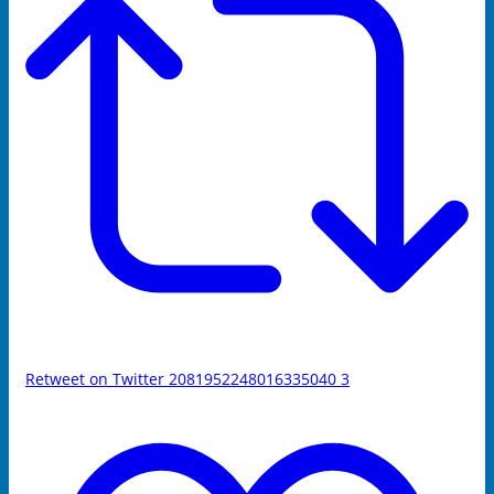
Retweet on Twitter 2081952248016335040
3