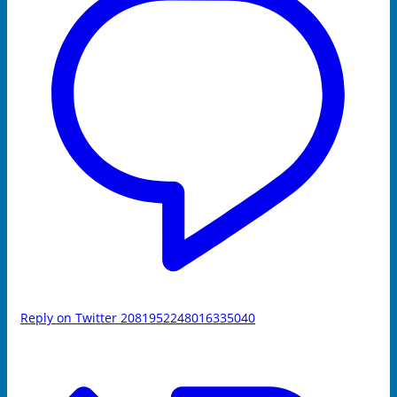
Reply on Twitter 2081952248016335040