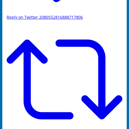
Reply on Twitter 2080552816888717806