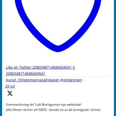
Like on Twitter 2080348714686669041
X
2080348714686669041
Kungl. Örlogsmannasällskapet
@orlogsman
·
20 jul
Sommarläsning del 5 på @orlogsman nya webbsida!
John Nisser skriver om MDO - kanske en av de kunnigaste i ämnet.