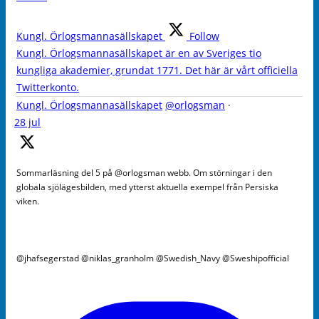
Kungl. Örlogsmannasällskapet
Follow
Kungl. Örlogsmannasällskapet är en av Sveriges tio
kungliga akademier, grundat 1771. Det här är vårt officiella
Twitterkonto.
Kungl. Örlogsmannasällskapet
@orlogsman
·
28 jul
Sommarläsning del 5 på @orlogsman webb. Om störningar i den
globala sjölägesbilden, med ytterst aktuella exempel från Persiska
viken.
@jhafsegerstad @niklas_granholm @Swedish_Navy @Sweshipofficial