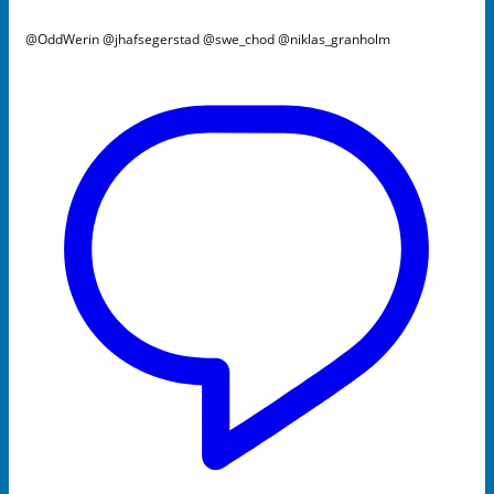
@OddWerin @jhafsegerstad @swe_chod @niklas_granholm