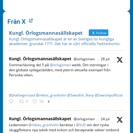
Från X
Kungl. Örlogsmannasällskapet
Follow
Kungl. Örlogsmannasällskapet är en av Sveriges tio kungliga
akademier, grundat 1771. Det här är vårt officiella Twitterkonto.
Kungl. Örlogsmannasällskapet
@orlogsman
·
28 jul
Sommarläsning del 5 på
@orlogsman
webb. Om störningar i
den globala sjölägesbilden, med ytterst aktuella exempel från
Persiska viken.
@jhafsegerstad
@niklas_granholm
@Swedish_Navy
@Sweshipofficial
3
10
X
Kungl. Örlogsmannasällskapet
@orlogsman
·
24 jul
Ledamoten
@niklas_granholm
berättar i
@SvD
om den ryska
skuggflottans nya taktik med eskort och beväpnade vakter ombord.