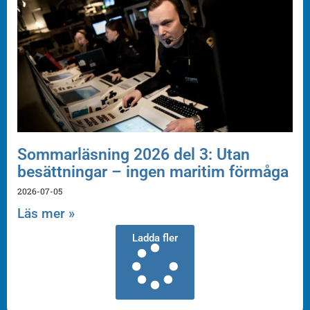
Sommarläsning 2026 del 3: Utan
besättningar – ingen maritim förmåga
2026-07-05
Läs mer »
Ladda fler