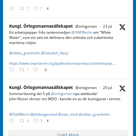
7
7
X
Kungl. Örlogsmannasällskapet
@orlogsman
·
23 jul
Ett arbetspapper från tankesmedjan
@SWPBerlin
om "White
Water", som ett sätt att definiera den arktiska och subarktiska
maritima miljön.
@niklas_granholm
@Swedish_Navy
https://www.swp-berlin.org/publications/products/arbeitspapi...
1
X
Kungl. Örlogsmannasällskapet
@orlogsman
·
20 jul
Sommarläsning del 5 på
@orlogsman
nya webbsida!
John Nisser skriver om MDO - kanske en av de kunnigaste i ämnet.
@OddWerin
@jhafsegerstad
@swe_chod
@niklas_granholm
4
3
X
Load More