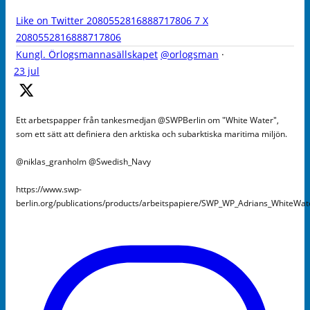
Like on Twitter 2080552816888717806
7
X
2080552816888717806
Kungl. Örlogsmannasällskapet
@orlogsman
·
23 jul
Ett arbetspapper från tankesmedjan @SWPBerlin om "White Water",
som ett sätt att definiera den arktiska och subarktiska maritima miljön.
@niklas_granholm @Swedish_Navy
https://www.swp-
berlin.org/publications/products/arbeitspapiere/SWP_WP_Adrians_WhiteWa