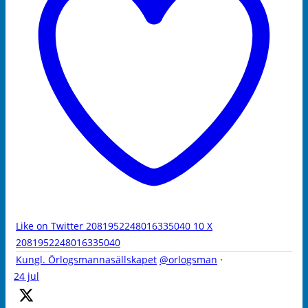
Like on Twitter 2081952248016335040
10
X
2081952248016335040
Kungl. Örlogsmannasällskapet
@orlogsman
·
24 jul