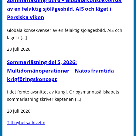
Sommarläsning del 6 – Globala konsekvenser
av en felaktig sjölägesbild. AIS och läget i
Persiska viken
Globala konsekvenser av en felaktig sjölägesbild. AIS och
läget i […]
28 juli 2026
Sommarläsning del 5, 2026:
Multidomänoperationer – Natos framtida
krigföringskoncept
I det femte avsnittet av Kungl. Örlogsmannasällskapets
sommarläsning skriver kaptenen […]
20 juli 2026
Till nyhetsarkivet »