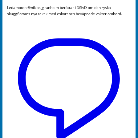
Ledamoten @niklas_granholm berättar i @SvD om den ryska
skuggflottans nya taktik med eskort och beväpnade vakter ombord.