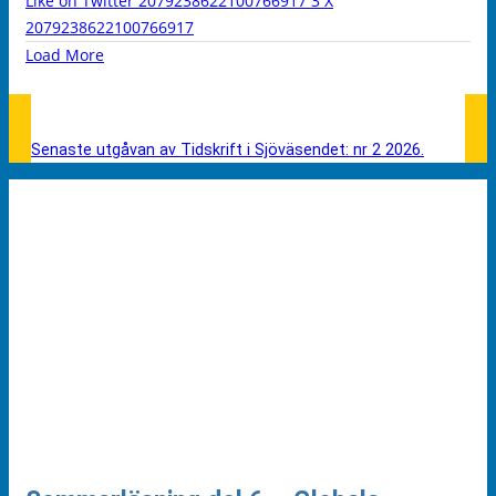
Like on Twitter 2079238622100766917
3
X
2079238622100766917
Load More
Senaste utgåvan av Tidskrift i Sjöväsendet: nr 2 2026.