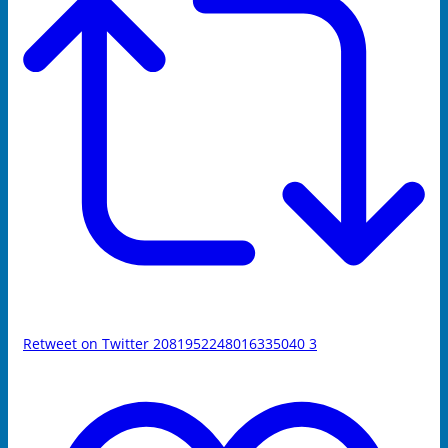
Retweet on Twitter 2081952248016335040
3