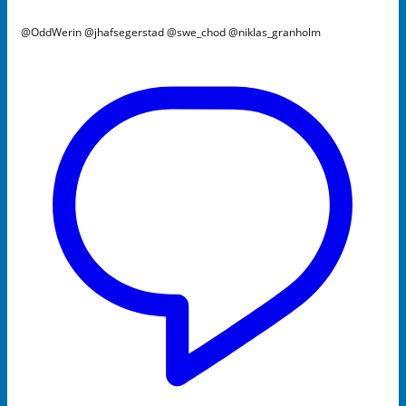
@OddWerin @jhafsegerstad @swe_chod @niklas_granholm