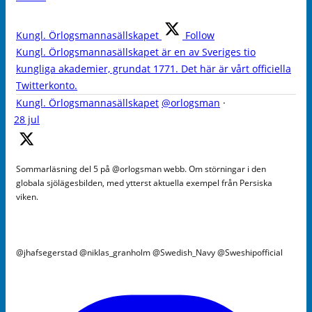
Kungl. Örlogsmannasällskapet
Follow
Kungl. Örlogsmannasällskapet är en av Sveriges tio
kungliga akademier, grundat 1771. Det här är vårt officiella
Twitterkonto.
Kungl. Örlogsmannasällskapet
@orlogsman
·
28 jul
Sommarläsning del 5 på @orlogsman webb. Om störningar i den
globala sjölägesbilden, med ytterst aktuella exempel från Persiska
viken.
@jhafsegerstad @niklas_granholm @Swedish_Navy @Sweshipofficial