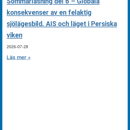
Sommarläsning del 6 – Globala
konsekvenser av en felaktig
sjölägesbild. AIS och läget i Persiska
viken
2026-07-28
Läs mer »