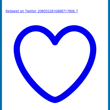
Retweet on Twitter 2080552816888717806
7