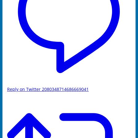
Reply on Twitter 2080348714686669041