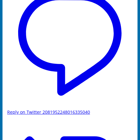
Reply on Twitter 2081952248016335040