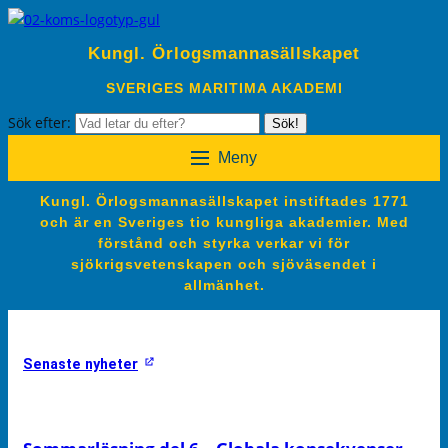
Kungl. Örlogsmannasällskapet
SVERIGES MARITIMA AKADEMI
Sök efter:
Sök!
Meny
Kungl. Örlogsmannasällskapet instiftades 1771
och är en Sveriges tio kungliga akademier. Med
förstånd och styrka verkar vi för
sjökrigsvetenskapen och sjöväsendet i
allmänhet.
Senaste nyheter