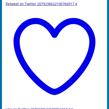
Retweet on Twitter 2079238622100766917
4