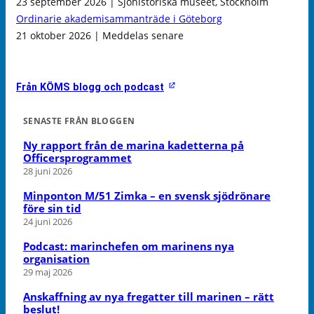
23 september 2026 | Sjöhistoriska museet, Stockholm
Ordinarie akademisammanträde i Göteborg
21 oktober 2026 | Meddelas senare
Från KÖMS blogg och podcast
SENASTE FRÅN BLOGGEN
Ny rapport från de marina kadetterna på
Officersprogrammet
28 juni 2026
Minponton M/51 Zimka – en svensk sjödrönare
före sin tid
24 juni 2026
Podcast: marinchefen om marinens nya
organisation
29 maj 2026
Anskaffning av nya fregatter till marinen – rätt
beslut!