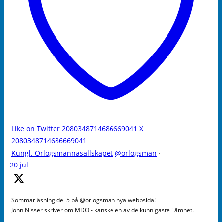
Like on Twitter 2080348714686669041
X
2080348714686669041
Kungl. Örlogsmannasällskapet
@orlogsman
·
20 jul
Sommarläsning del 5 på @orlogsman nya webbsida!
John Nisser skriver om MDO - kanske en av de kunnigaste i ämnet.