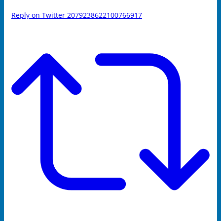
Reply on Twitter 2079238622100766917