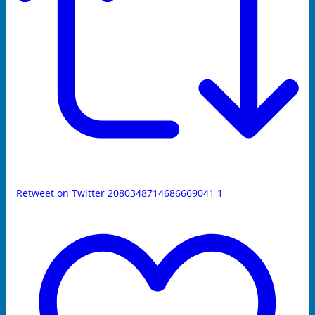
Retweet on Twitter 2080348714686669041
1