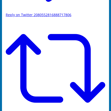
Reply on Twitter 2080552816888717806