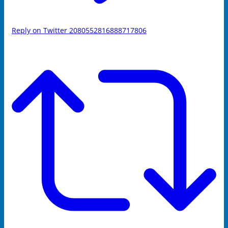
Reply on Twitter 2080552816888717806