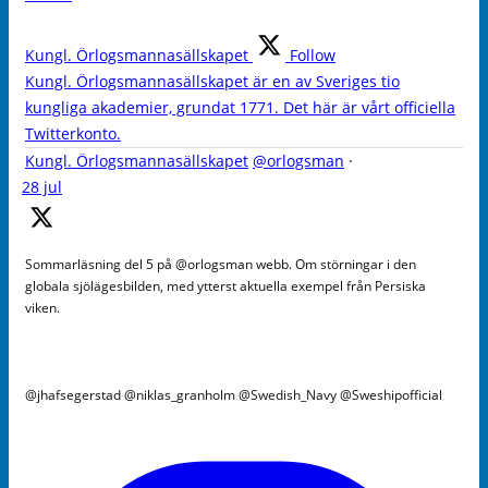
Kungl. Örlogsmannasällskapet
Follow
Kungl. Örlogsmannasällskapet är en av Sveriges tio
kungliga akademier, grundat 1771. Det här är vårt officiella
Twitterkonto.
Kungl. Örlogsmannasällskapet
@orlogsman
·
28 jul
Sommarläsning del 5 på @orlogsman webb. Om störningar i den
globala sjölägesbilden, med ytterst aktuella exempel från Persiska
viken.
@jhafsegerstad @niklas_granholm @Swedish_Navy @Sweshipofficial