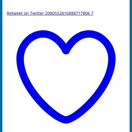
Retweet on Twitter 2080552816888717806
7