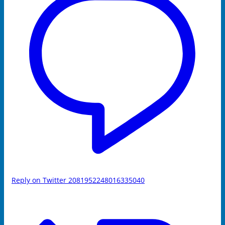
Reply on Twitter 2081952248016335040