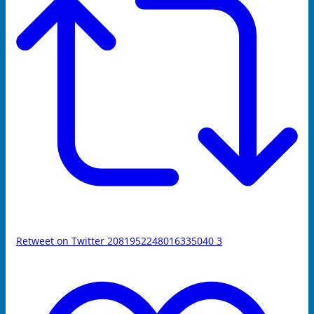
Retweet on Twitter 2081952248016335040
3