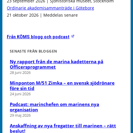
23 september 2026 | Sjöhistoriska museet, Stockholm
Ordinarie akademisammanträde i Göteborg
21 oktober 2026 | Meddelas senare
Från KÖMS blogg och podcast
SENASTE FRÅN BLOGGEN
Ny rapport från de marina kadetterna på
Officersprogrammet
28 juni 2026
Minponton M/51 Zimka – en svensk sjödrönare
före sin tid
24 juni 2026
Podcast: marinchefen om marinens nya
organisation
29 maj 2026
Anskaffning av nya fregatter till marinen – rätt
beslut!