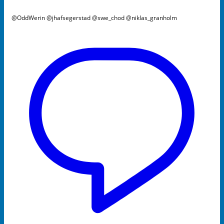
@OddWerin @jhafsegerstad @swe_chod @niklas_granholm