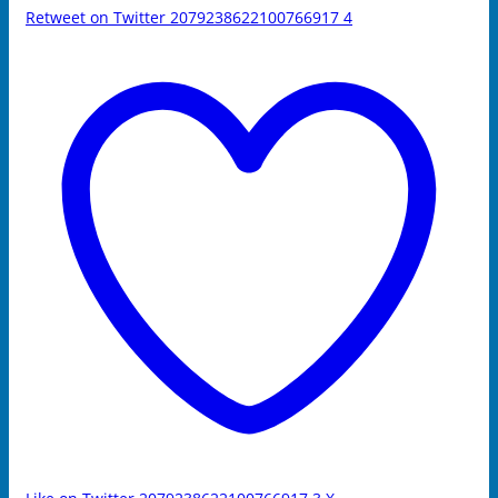
Retweet on Twitter 2079238622100766917
4