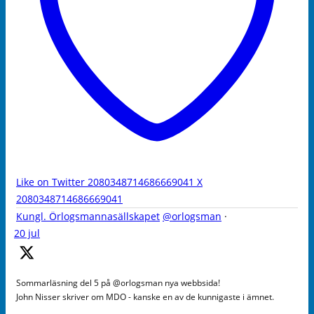
Like on Twitter 2080348714686669041
X
2080348714686669041
Kungl. Örlogsmannasällskapet
@orlogsman
·
20 jul
Sommarläsning del 5 på @orlogsman nya webbsida!
John Nisser skriver om MDO - kanske en av de kunnigaste i ämnet.