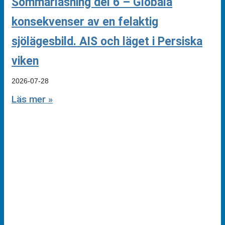
Sommarläsning del 6 – Globala
konsekvenser av en felaktig
sjölägesbild. AIS och läget i Persiska
viken
2026-07-28
Läs mer »