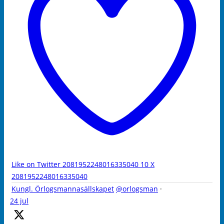
Like on Twitter 2081952248016335040
10
X
2081952248016335040
Kungl. Örlogsmannasällskapet
@orlogsman
·
24 jul