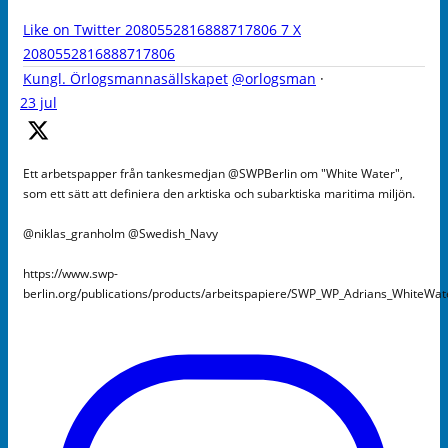
Like on Twitter 2080552816888717806
7
X
2080552816888717806
Kungl. Örlogsmannasällskapet
@orlogsman
·
23 jul
Ett arbetspapper från tankesmedjan @SWPBerlin om "White Water",
som ett sätt att definiera den arktiska och subarktiska maritima miljön.
@niklas_granholm @Swedish_Navy
https://www.swp-
berlin.org/publications/products/arbeitspapiere/SWP_WP_Adrians_WhiteWa