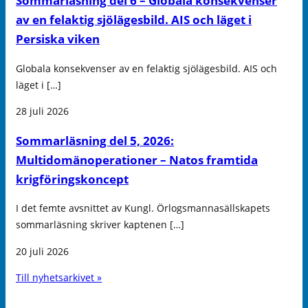
Sommarläsning del 6 – Globala konsekvenser
av en felaktig sjölägesbild. AIS och läget i
Persiska viken
Globala konsekvenser av en felaktig sjölägesbild. AIS och
läget i […]
28 juli 2026
Sommarläsning del 5, 2026:
Multidomänoperationer – Natos framtida
krigföringskoncept
I det femte avsnittet av Kungl. Örlogsmannasällskapets
sommarläsning skriver kaptenen […]
20 juli 2026
Till nyhetsarkivet »