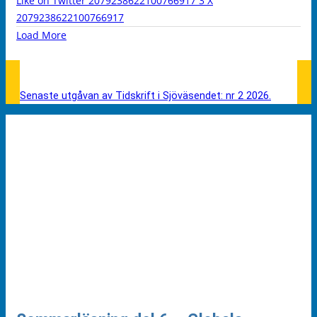
Like on Twitter 2079238622100766917
3
X
2079238622100766917
Load More
Senaste utgåvan av Tidskrift i Sjöväsendet: nr 2 2026.