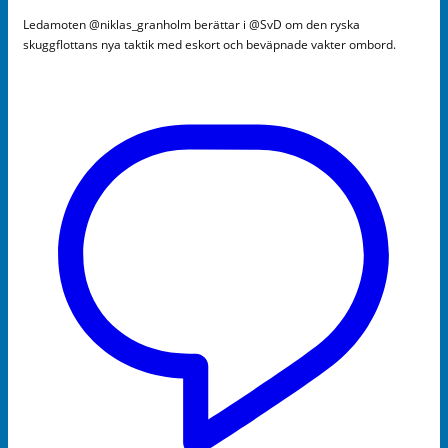
Ledamoten @niklas_granholm berättar i @SvD om den ryska
skuggflottans nya taktik med eskort och beväpnade vakter ombord.