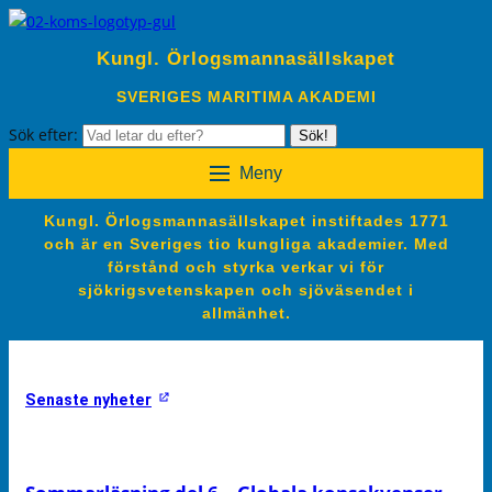
Kungl. Örlogsmannasällskapet
SVERIGES MARITIMA AKADEMI
Sök efter:
Sök!
Meny
Kungl. Örlogsmannasällskapet instiftades 1771
och är en Sveriges tio kungliga akademier. Med
förstånd och styrka verkar vi för
sjökrigsvetenskapen och sjöväsendet i
allmänhet.
Senaste nyheter