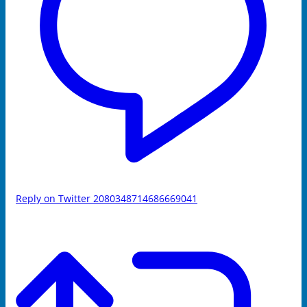
Reply on Twitter 2080348714686669041