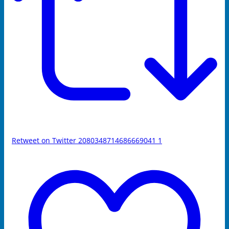
Retweet on Twitter 2080348714686669041
1