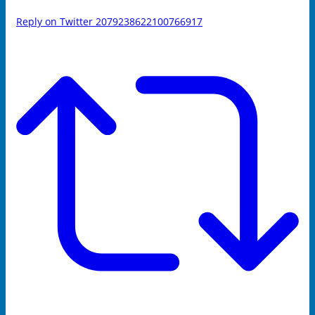
Reply on Twitter 2079238622100766917