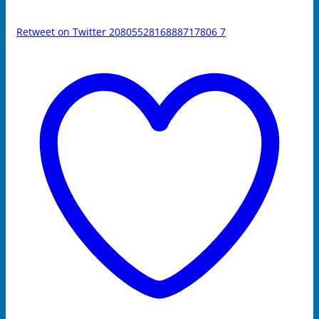
Retweet on Twitter 2080552816888717806
7