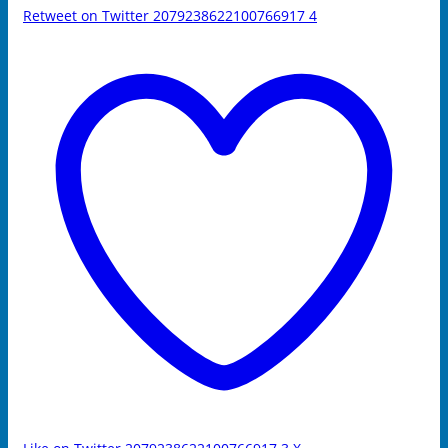
Retweet on Twitter 2079238622100766917
4