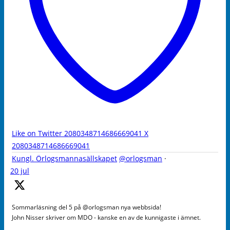
Like on Twitter 2080348714686669041
X
2080348714686669041
Kungl. Örlogsmannasällskapet
@orlogsman
·
20 jul
Sommarläsning del 5 på @orlogsman nya webbsida!
John Nisser skriver om MDO - kanske en av de kunnigaste i ämnet.