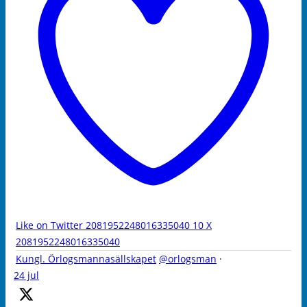
Like on Twitter 2081952248016335040
10
X
2081952248016335040
Kungl. Örlogsmannasällskapet
@orlogsman
·
24 jul