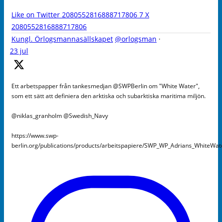
Like on Twitter 2080552816888717806
7
X
2080552816888717806
Kungl. Örlogsmannasällskapet
@orlogsman
·
23 jul
Ett arbetspapper från tankesmedjan @SWPBerlin om "White Water",
som ett sätt att definiera den arktiska och subarktiska maritima miljön.
@niklas_granholm @Swedish_Navy
https://www.swp-
berlin.org/publications/products/arbeitspapiere/SWP_WP_Adrians_WhiteWa