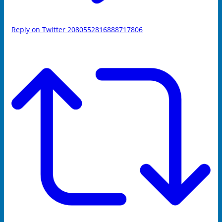
Reply on Twitter 2080552816888717806