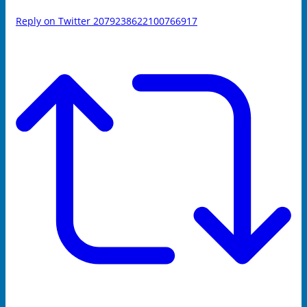
Reply on Twitter 2079238622100766917