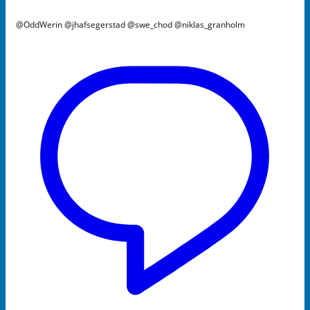
@OddWerin @jhafsegerstad @swe_chod @niklas_granholm