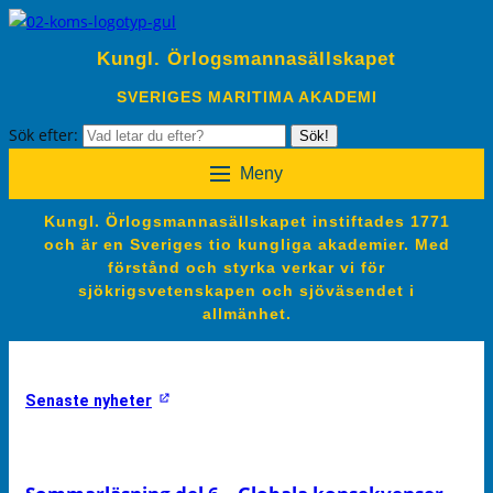
Kungl. Örlogsmannasällskapet
SVERIGES MARITIMA AKADEMI
Sök efter:
Sök!
Meny
Kungl. Örlogsmannasällskapet instiftades 1771
och är en Sveriges tio kungliga akademier. Med
förstånd och styrka verkar vi för
sjökrigsvetenskapen och sjöväsendet i
allmänhet.
Senaste nyheter