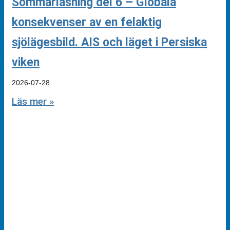
Sommarläsning del 6 – Globala
konsekvenser av en felaktig
sjölägesbild. AIS och läget i Persiska
viken
2026-07-28
Läs mer »