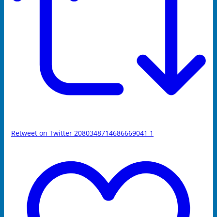
Retweet on Twitter 2080348714686669041
1