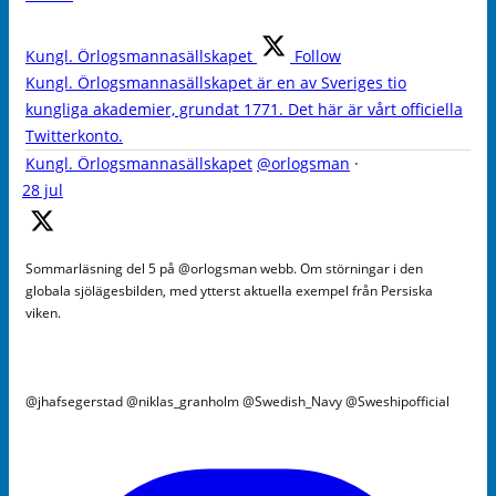
Kungl. Örlogsmannasällskapet
Follow
Kungl. Örlogsmannasällskapet är en av Sveriges tio
kungliga akademier, grundat 1771. Det här är vårt officiella
Twitterkonto.
Kungl. Örlogsmannasällskapet
@orlogsman
·
28 jul
Sommarläsning del 5 på @orlogsman webb. Om störningar i den
globala sjölägesbilden, med ytterst aktuella exempel från Persiska
viken.
@jhafsegerstad @niklas_granholm @Swedish_Navy @Sweshipofficial