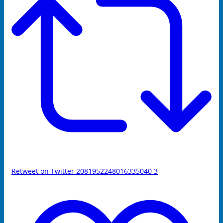
Retweet on Twitter 2081952248016335040
3