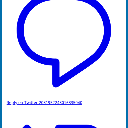
Reply on Twitter 2081952248016335040