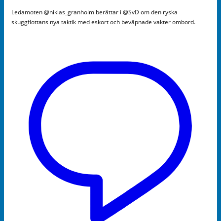
Ledamoten @niklas_granholm berättar i @SvD om den ryska
skuggflottans nya taktik med eskort och beväpnade vakter ombord.