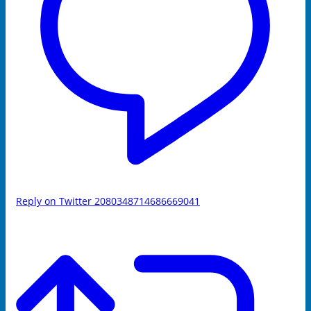
Reply on Twitter 2080348714686669041