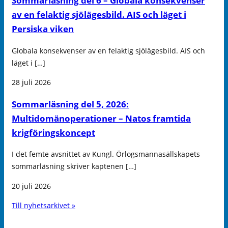
Sommarläsning del 6 – Globala konsekvenser
av en felaktig sjölägesbild. AIS och läget i
Persiska viken
Globala konsekvenser av en felaktig sjölägesbild. AIS och
läget i […]
28 juli 2026
Sommarläsning del 5, 2026:
Multidomänoperationer – Natos framtida
krigföringskoncept
I det femte avsnittet av Kungl. Örlogsmannasällskapets
sommarläsning skriver kaptenen […]
20 juli 2026
Till nyhetsarkivet »