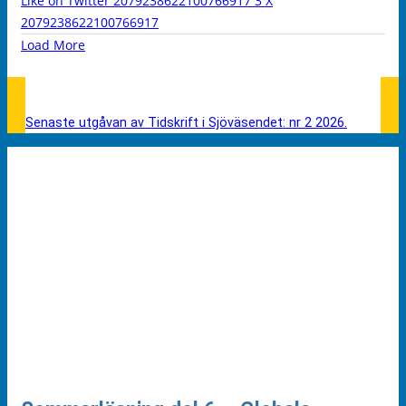
Like on Twitter 2079238622100766917
3
X
2079238622100766917
Load More
Senaste utgåvan av Tidskrift i Sjöväsendet: nr 2 2026.