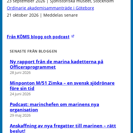
23 september 2026 | Sjöhistoriska museet, Stockholm
Ordinarie akademisammanträde i Göteborg
21 oktober 2026 | Meddelas senare
Från KÖMS blogg och podcast
SENASTE FRÅN BLOGGEN
Ny rapport från de marina kadetterna på
Officersprogrammet
28 juni 2026
Minponton M/51 Zimka – en svensk sjödrönare
före sin tid
24 juni 2026
Podcast: marinchefen om marinens nya
organisation
29 maj 2026
Anskaffning av nya fregatter till marinen – rätt
beslut!