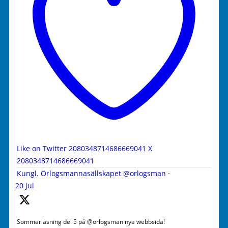
Like on Twitter 2080348714686669041
X
2080348714686669041
Kungl. Örlogsmannasällskapet
@orlogsman
·
20 jul
Sommarläsning del 5 på @orlogsman nya webbsida!