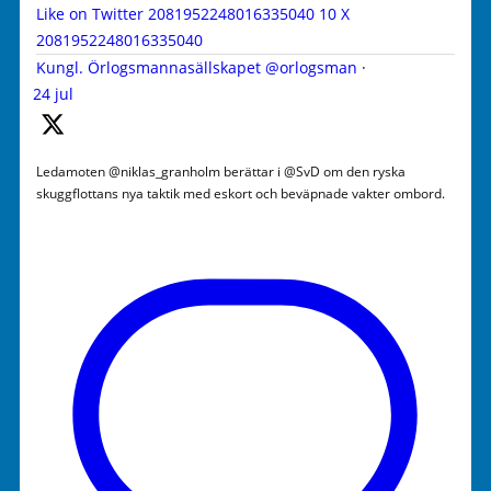
Like on Twitter 2081952248016335040
10
X
2081952248016335040
Kungl. Örlogsmannasällskapet
@orlogsman
·
24 jul
Ledamoten @niklas_granholm berättar i @SvD om den ryska
skuggflottans nya taktik med eskort och beväpnade vakter ombord.