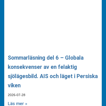
Sommarläsning del 6 – Globala
konsekvenser av en felaktig
sjölägesbild. AIS och läget i Persiska
viken
2026-07-28
Läs mer »