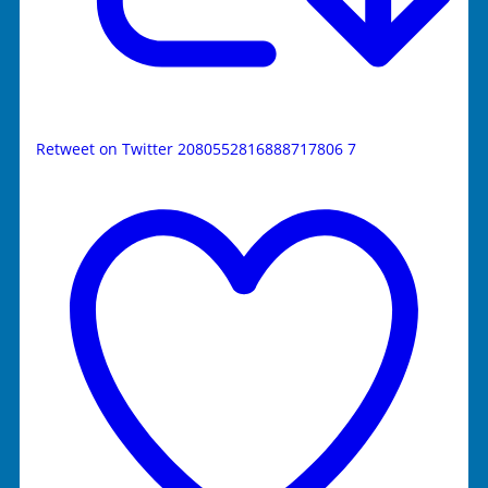
Retweet on Twitter 2080552816888717806
7