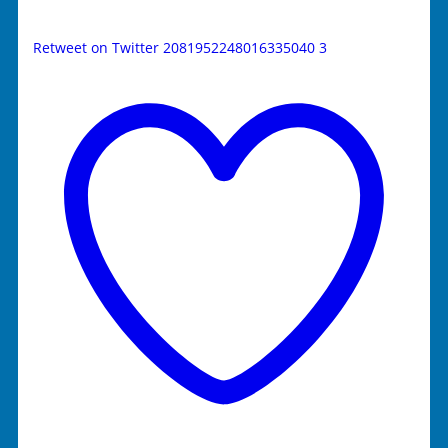
Retweet on Twitter 2081952248016335040
3