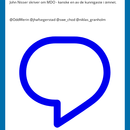
John Nisser skriver om MDO - kanske en av de kunnigaste i ämnet.
@OddWerin @jhafsegerstad @swe_chod @niklas_granholm