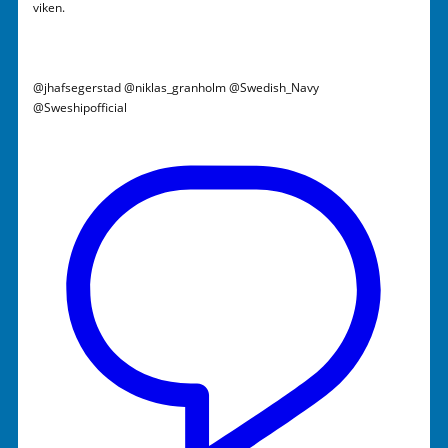
viken.
@jhafsegerstad @niklas_granholm @Swedish_Navy
@Sweshipofficial