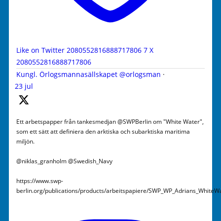
Like on Twitter 2080552816888717806
7
X
2080552816888717806
Kungl. Örlogsmannasällskapet
@orlogsman
·
23 jul
Ett arbetspapper från tankesmedjan @SWPBerlin om "White Water",
som ett sätt att definiera den arktiska och subarktiska maritima
miljön.
@niklas_granholm @Swedish_Navy
https://www.swp-
berlin.org/publications/products/arbeitspapiere/SWP_WP_Adrians_WhiteW