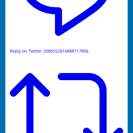
Reply on Twitter 2080552816888717806