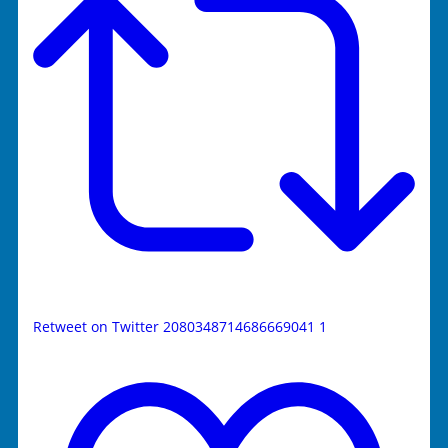
Retweet on Twitter 2080348714686669041
1