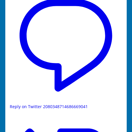
Reply on Twitter 2080348714686669041