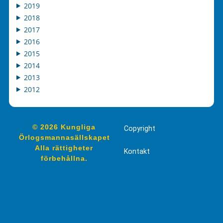
2019
2018
2017
2016
2015
2014
2013
2012
© 2026 Kungliga
Copyright
Örlogsmannasällskapet
Alla rättigheter
Kontakt
förbehållna.