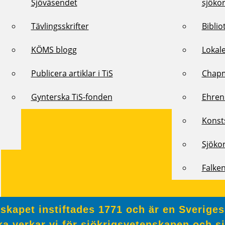
Sjöväsendet
sjöko
Tävlingsskrifter
Biblio
KÖMS blogg
Lokal
Publicera artiklar i TiS
Chap
Gynterska TiS-fonden
Ehren
Konst
Sjöko
Falke
kapet instiftades 1771 och är en Sveriges
a verkar vi för sjökrigsvetenskapen och s