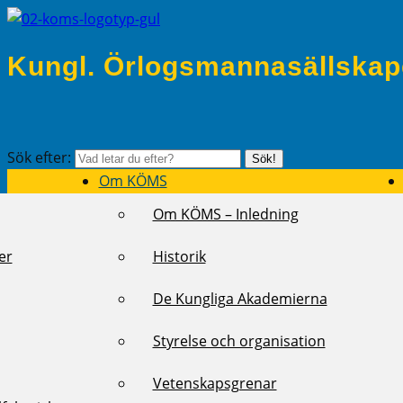
Kungl. Örlogsmannasällskap
Sök efter:
Sök!
Om KÖMS
Om KÖMS – Inledning
er
Historik
De Kungliga Akademierna
Styrelse och organisation
Vetenskapsgrenar