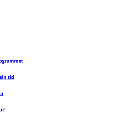
programmet
in tid
on
ut!