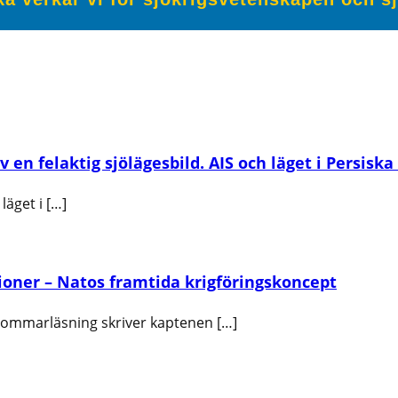
en felaktig sjölägesbild. AIS och läget i Persiska
läget i […]
oner – Natos framtida krigföringskoncept
 sommarläsning skriver kaptenen […]