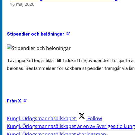
16 maj 2026
Stipendier och belöningar
Tävlingsskrifter, artiklar till Tidskrift i Sjöväsendet, för
belönas. Bestämmelser för sökbara stipendier framgår via län
Från X
Kungl. Örlogsmannasällskapet
Follow
Kungl. Örlogsmannasällskapet är en av Sveriges tio kungl
Kungl. Örlogsmannasällskapet
@orlogsman
·