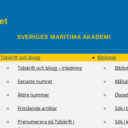
et
SVERIGES MARITIMA AKADEMI
Tidskrift och blogg
Bibliotek
Tidskrift och blogg – Inledning
Biblio
Senaste numret
Målsä
Äldre nummer
Öppet
Fristående artiklar
Sök i 
Prenumerera på Tidskrift i
Sök i 