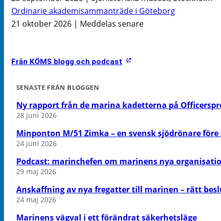
Ordinarie akademisammanträde i Göteborg
21 oktober 2026 | Meddelas senare
Från KÖMS blogg och podcast
SENASTE FRÅN BLOGGEN
Ny rapport från de marina kadetterna på Officers
28 juni 2026
Minponton M/51 Zimka – en svensk sjödrönare före s
24 juni 2026
Podcast: marinchefen om marinens nya organisati
29 maj 2026
Anskaffning av nya fregatter till marinen – rätt besl
24 maj 2026
Marinens vägval i ett förändrat säkerhetsläge