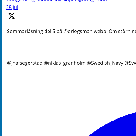
28 jul
Sommarläsning del 5 på @orlogsman webb. Om störningar 
@jhafsegerstad @niklas_granholm @Swedish_Navy @Swes