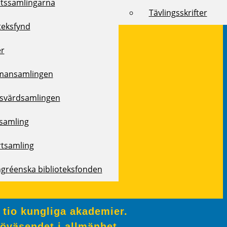
rtssamlingarna
Tävlingsskrifter
teksfynd
er
mansamlingen
svärdsamlingen
samling
rtsamling
ngréenska biblioteksfonden
 tio kungliga akademier.
jöväsendet i allmänhet.