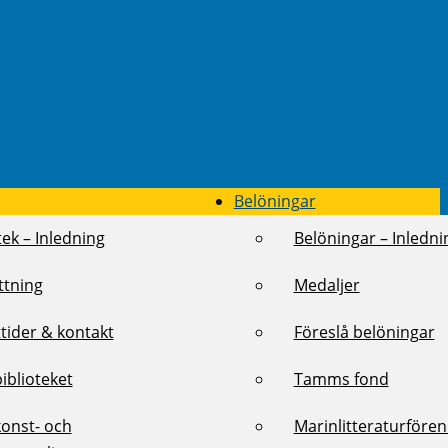
Belöningar
tek – Inledning
Belöningar – Inledni
ttning
Medaljer
tider & kontakt
Föreslå belöningar
biblioteket
Tamms fond
konst- och
Marinlitteraturföre