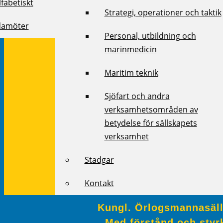
fabetiskt
Strategi, operationer och taktik
damöter
Personal, utbildning och
marinmedicin
Maritim teknik
Sjöfart och andra
verksamhetsområden av
betydelse för sällskapets
verksamhet
Stadgar
Kontakt
Kungl. Örlogsmannasälls
Med förstånd och styrk