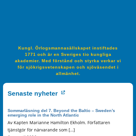
Kungl. Örlogsmannasällskapet instiftades
1771 och är en Sveriges tio kungliga
akademier. Med förstånd och styrka verkar vi
för sjökrigsvetenskapen och sjöväsendet i
allmänhet.
Senaste nyheter
Sommarläsning del 7. Beyond the Baltic – Sweden’s
emerging role in the North Atlantic
Av Kapten Marianne Hamilton Ekholm. Författaren
tjänstgör för närvarande som […]