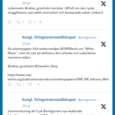
24 jul
Ledamoten @niklas_granholm berättar i @SvD om den ryska
skuggflottans nya taktik med eskort och beväpnade vakter ombord.
7
7
X
Kungl. Örlogsmannasällskapet
@orlogsman
·
23 jul
Ett arbetspapper från tankesmedjan @SWPBerlin om "White
Water", som ett sätt att definiera den arktiska och subarktiska
maritima miljön.
@niklas_granholm @Swedish_Navy
https://www.swp-
berlin.org/publications/products/arbeitspapiere/SWP_WP_Adrians_WhiteW
1
X
Kungl. Örlogsmannasällskapet
@orlogsman
·
20 jul
Sommarläsning del 5 på @orlogsman nya webbsida!