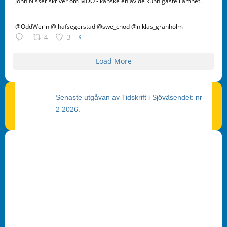
John Nisser skriver om MDO - kanske en av de kunnigaste i ämnet.
@OddWerin @jhafsegerstad @swe_chod @niklas_granholm
4
3
X
Load More
Senaste utgåvan av Tidskrift i Sjöväsendet: nr
2 2026.