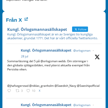
Från X
Kungl. Örlogsmannasällskapet
Follow
Kungl. Örlogsmannasällskapet är en av Sveriges tio kungliga
akademier, grundat 1771. Det här är vårt officiella Twitterkonto.
Kungl. Örlogsmannasällskapet
@orlogsman
·
28 jul
Sommarläsning del 5 på @orlogsman webb. Om störningar i
den globala sjölägesbilden, med ytterst aktuella exempel från
Persiska viken.
@jhafsegerstad @niklas_granholm @Swedish_Navy @Sweshipofficial
3
10
X
Kungl. Örlogsmannasällskapet
@orlogsman
·