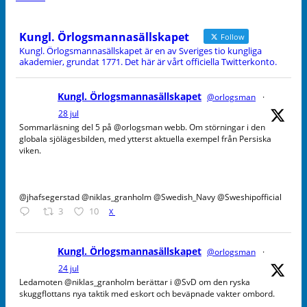
Kungl. Örlogsmannasällskapet
Follow
Kungl. Örlogsmannasällskapet är en av Sveriges tio kungliga
akademier, grundat 1771. Det här är vårt officiella Twitterkonto.
Kungl. Örlogsmannasällskapet
@orlogsman
·
28 jul
Sommarläsning del 5 på @orlogsman webb. Om störningar i den
globala sjölägesbilden, med ytterst aktuella exempel från Persiska
viken.
@jhafsegerstad @niklas_granholm @Swedish_Navy @Sweshipofficial
3
10
X
Kungl. Örlogsmannasällskapet
@orlogsman
·
24 jul
Ledamoten @niklas_granholm berättar i @SvD om den ryska
skuggflottans nya taktik med eskort och beväpnade vakter ombord.