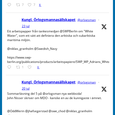
7
7
X
Kungl. Örlogsmannasällskapet
@orlogsman
·
23 jul
Ett arbetspapper från tankesmedjan @SWPBerlin om "White
Water", som ett sätt att definiera den arktiska och subarktiska
maritima miljön.
@niklas_granholm @Swedish_Navy
https://www.swp-
berlin.org/publications/products/arbeitspapiere/SWP_WP_Adrians_WhiteW
1
X
Kungl. Örlogsmannasällskapet
@orlogsman
·
20 jul
Sommarläsning del 5 på @orlogsman nya webbsida!
John Nisser skriver om MDO - kanske en av de kunnigaste i ämnet.
@OddWerin @jhafsegerstad @swe_chod @niklas_granholm