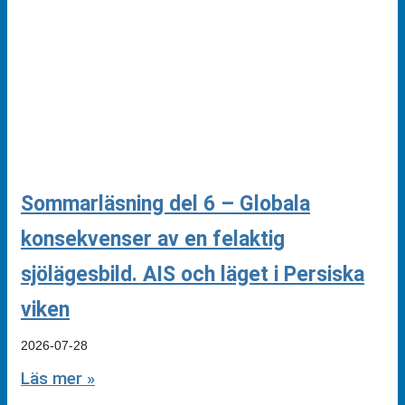
Sommarläsning del 6 – Globala
konsekvenser av en felaktig
sjölägesbild. AIS och läget i Persiska
viken
2026-07-28
Läs mer »