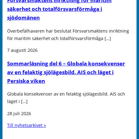
Försvarsmaktens inriktning för maritim
säkerhet och totalförsvarsförmåga i
sjödomänen
Överbefälhavaren har beslutat Försvarsmaktens inriktning
för maritim säkerhet och totalförsvarsförmåga […]
7 augusti 2026
Sommarläsning del 6 – Globala konsekvenser
av en felaktig sjölägesbild. AIS och läget i
Persiska viken
Globala konsekvenser av en felaktig sjölägesbild. AIS och
läget i […]
28 juli 2026
Till nyhetsarkivet »