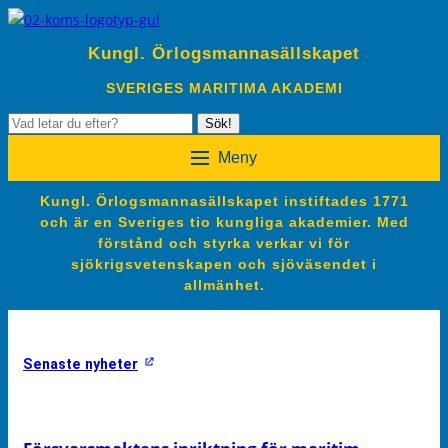
Kungl. Örlogsmannasällskapet
SVERIGES MARITIMA AKADEMI
Sök
Sök!
efter:
Meny
Kungl. Örlogsmannasällskapet instiftades 1771
och är en Sveriges tio kungliga akademier. Med
förstånd och styrka verkar vi för
sjökrigsvetenskapen och sjöväsendet i
allmänhet.
Senaste nyheter