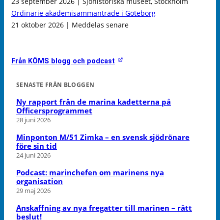
23 september 2026 | Sjöhistoriska museet, Stockholm
Ordinarie akademisammanträde i Göteborg
21 oktober 2026 | Meddelas senare
Från KÖMS blogg och podcast
SENASTE FRÅN BLOGGEN
Ny rapport från de marina kadetterna på
Officersprogrammet
28 juni 2026
Minponton M/51 Zimka – en svensk sjödrönare
före sin tid
24 juni 2026
Podcast: marinchefen om marinens nya
organisation
29 maj 2026
Anskaffning av nya fregatter till marinen – rätt
beslut!