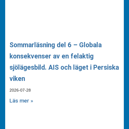
Sommarläsning del 6 – Globala
konsekvenser av en felaktig
sjölägesbild. AIS och läget i Persiska
viken
2026-07-28
Läs mer »