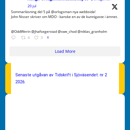
20 jul
Sommarläsning del 5 på @orlogsman nya webbsida!
John Nisser skriver om MDO - kanske en av de kunnigaste i ämnet.
@OddWerin @jhafsegerstad @swe_chod @niklas_granholm
4
3
X
Load More
Senaste utgåvan av Tidskrift i Sjöväsendet: nr 2
2026.