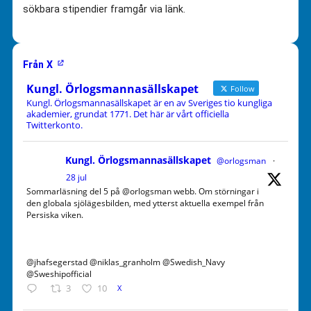
sökbara stipendier framgår via länk.
Från X
Kungl. Örlogsmannasällskapet
Follow
Kungl. Örlogsmannasällskapet är en av Sveriges tio kungliga
akademier, grundat 1771. Det här är vårt officiella
Twitterkonto.
Kungl. Örlogsmannasällskapet
@orlogsman
·
28 jul
Sommarläsning del 5 på @orlogsman webb. Om störningar i
den globala sjölägesbilden, med ytterst aktuella exempel från
Persiska viken.
@jhafsegerstad @niklas_granholm @Swedish_Navy
@Sweshipofficial
3
10
X