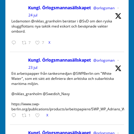
Kungl. Örlogsmannasällskapet
@orlogsman
·
24 jul
Ledamoten @niklas_granholm berättar i @SvD om den ryska
skuggflottans nya taktik med eskort och beväpnade vakter
ombord.
7
7
X
Kungl. Örlogsmannasällskapet
@orlogsman
·
23 jul
Ett arbetspapper från tankesmedjan @SWPBerlin om "White
Water", som ett sätt att definiera den arktiska och subarktiska
maritima miljön.
@niklas_granholm @Swedish_Navy
https://www.swp-
berlin.org/publications/products/arbeitspapiere/SWP_WP_Adrians_White
1
X
Kungl. Örlogsmannasällskapet
@orlogsman
·