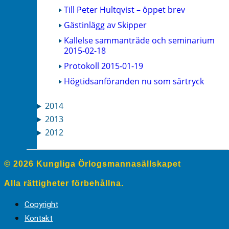
Till Peter Hultqvist – öppet brev
Gästinlägg av Skipper
Kallelse sammanträde och seminarium
2015-02-18
Protokoll 2015-01-19
Högtidsanföranden nu som särtryck
2014
2013
2012
© 2026 Kungliga Örlogsmannasällskapet
Alla rättigheter förbehållna.
Copyright
Kontakt