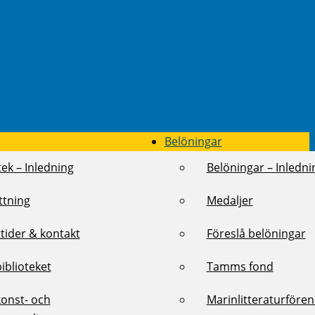
Belöningar
tek – Inledning
Belöningar – Inledni
ttning
Medaljer
tider & kontakt
Föreslå belöningar
biblioteket
Tamms fond
konst- och
Marinlitteraturföre