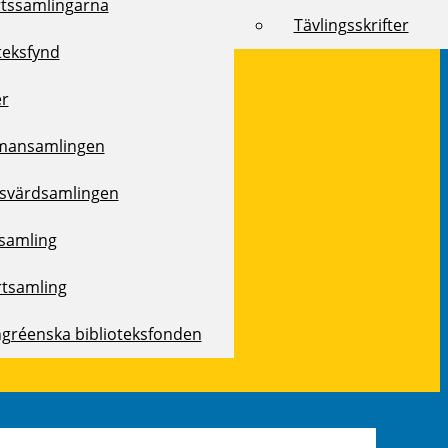
rtssamlingarna
Tävlingsskrifter
teksfynd
er
mansamlingen
svärdsamlingen
samling
rtsamling
ngréenska biblioteksfonden