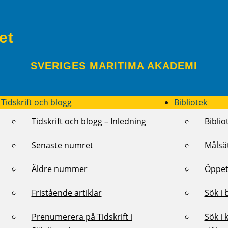
et
SVERIGES MARITIMA AKADEMI
Tidskrift och blogg
Bibliotek
Tidskrift och blogg – Inledning
Biblio
Senaste numret
Målsä
Äldre nummer
Öppet
Fristående artiklar
Sök i 
Prenumerera på Tidskrift i
Sök i 