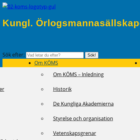
Kungl. Örlogsmannasällskap
Sök efter:
Sök!
Om KÖMS
Om KÖMS – Inledning
er
Historik
De Kungliga Akademierna
Styrelse och organisation
Vetenskapsgrenar