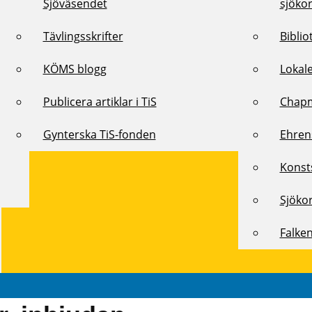
Sjöväsendet
sjöko
Tävlingsskrifter
Biblio
KÖMS blogg
Lokal
Publicera artiklar i TiS
Chap
Gynterska TiS-fonden
Ehren
Konst
Sjöko
Falke