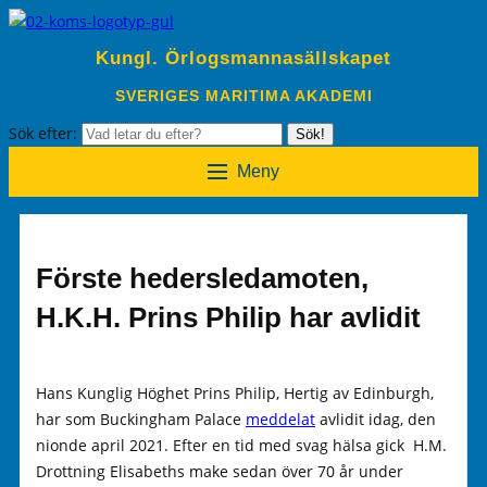
Kungl. Örlogsmannasällskapet
SVERIGES MARITIMA AKADEMI
Sök efter:
Sök!
Meny
Förste hedersledamoten,
H.K.H. Prins Philip har avlidit
Hans Kunglig Höghet Prins Philip, Hertig av Edinburgh,
har som Buckingham Palace
meddelat
avlidit idag, den
nionde april 2021. Efter en tid med svag hälsa gick H.M.
Drottning Elisabeths make sedan över 70 år under