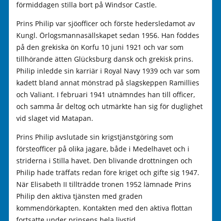
förmiddagen stilla bort på Windsor Castle.
Prins Philip var sjöofficer och förste hedersledamot av
Kungl. Örlogsmannasällskapet sedan 1956. Han föddes
på den grekiska ön Korfu 10 juni 1921 och var som
tillhörande ätten Glücksburg dansk och grekisk prins.
Philip inledde sin karriär i Royal Navy 1939 och var som
kadett bland annat mönstrad på slagskeppen Ramillies
och Valiant. I februari 1941 utnämndes han till officer,
och samma år deltog och utmärkte han sig för duglighet
vid slaget vid Matapan.
Prins Philip avslutade sin krigstjänstgöring som
försteofficer på olika jagare, både i Medelhavet och i
striderna i Stilla havet. Den blivande drottningen och
Philip hade träffats redan före kriget och gifte sig 1947.
När Elisabeth II tillträdde tronen 1952 lämnade Prins
Philip den aktiva tjänsten med graden
kommendörkapten. Kontakten med den aktiva flottan
fortsatte under prinsens hela livstid.