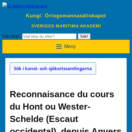
Kungl. Örlogsmannasällskapet
SVERIGES MARITIMA AKADEMI
Sök efter:
Sök!
Meny
Sök i konst- och sjökortssamlingarna
Reconnaisance du cours
du Hont ou Wester-
Schelde (Escaut
occidental), depuis Anvers