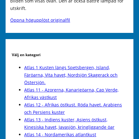
bilden som visas ovan. Den är också bättre lämpad för
utskrift.
Öppna högupplöst originalfil
Välj en kategori
Atlas 1 Kusten längs Spetsbergen, Island,
Färöarna, Vita havet, Nordsjön Skagerack och
Östersjön.
Atlas 11 - Azorerna, Kanarieöarna, Cap Verde,
Afrikas västkust
Atlas 12 - Afrikas östkust. Röda havet. Arabiens
och Persiens kuster
Atlas 13 - Indiens kuster, Asiens östkust,
Kinesiska havet, Javasjön, kringliggande öar
Atlas 14 - Nordamerikas atlantkust