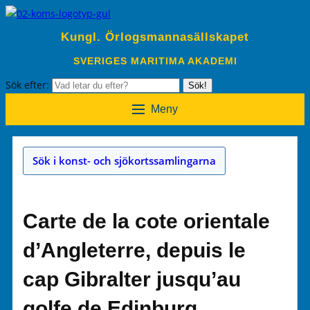
Kungl. Örlogsmannasällskapet
SVERIGES MARITIMA AKADEMI
Sök efter:
Sök!
Meny
Sök i konst- och sjökortssamlingarna
Carte de la cote orientale
d’Angleterre, depuis le
cap Gibralter jusqu’au
golfe de Edinburg