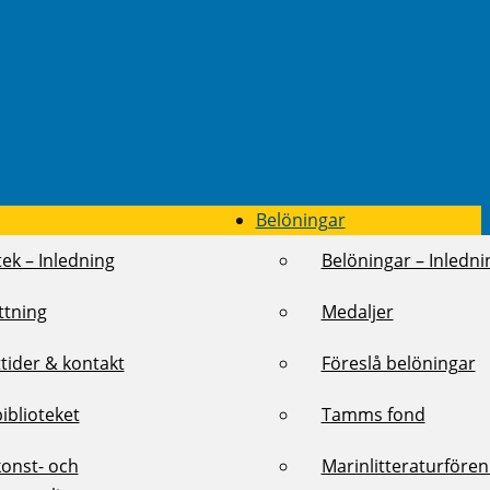
Belöningar
tek – Inledning
Belöningar – Inledni
ttning
Medaljer
tider & kontakt
Föreslå belöningar
biblioteket
Tamms fond
konst- och
Marinlitteraturföre