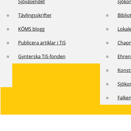
Sjöväsendet
sjöko
Tävlingsskrifter
Biblio
KÖMS blogg
Lokal
Publicera artiklar i TiS
Chap
Gynterska TiS-fonden
Ehren
Konst
Sjöko
Falke