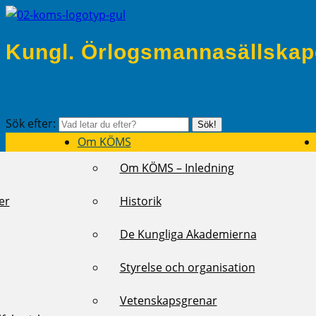
Kungl. Örlogsmannasällskap
Sök efter:
Sök!
Om KÖMS
Om KÖMS – Inledning
er
Historik
De Kungliga Akademierna
Styrelse och organisation
Vetenskapsgrenar