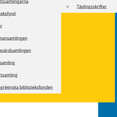
rtssamlingarna
Tävlingsskrifter
teksfynd
er
mansamlingen
svärdsamlingen
samling
rtsamling
ngréenska biblioteksfonden