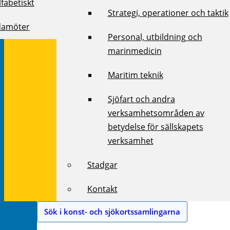
fabetiskt
Strategi, operationer och taktik
damöter
Personal, utbildning och
marinmedicin
Maritim teknik
Sjöfart och andra
verksamhetsområden av
betydelse för sällskapets
verksamhet
Stadgar
Kontakt
Sök i konst- och sjökortssamlingarna