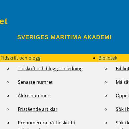
et
SVERIGES MARITIMA AKADEMI
Tidskrift och blogg
Bibliotek
Tidskrift och blogg – Inledning
Biblio
Senaste numret
Målsä
Äldre nummer
Öppet
Fristående artiklar
Sök i 
Prenumerera på Tidskrift i
Sök i 