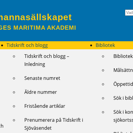
mannasällskapet
GES MARITIMA AKADEMI
Tidskrift och blogg
Bibliotek
Tidskrift och blogg –
Bibliotek
Inledning
Målsättn
Senaste numret
Öppettid
Äldre nummer
Sök i bib
Fristående artiklar
Sök i kon
Prenumerera på Tidskrift i
sjökorts
ch
Sjöväsendet