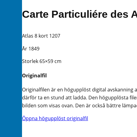
Carte Particuliére des 
Atlas 8 kort 1207
År 1849
Storlek 65×59 cm
Originalfil
Originalfilen är en högupplöst digital avskanning 
därför ta en stund att ladda. Den högupplösta filen
bilden som visas ovan. Den är också bättre lämpad 
Öppna högupplöst originalfil