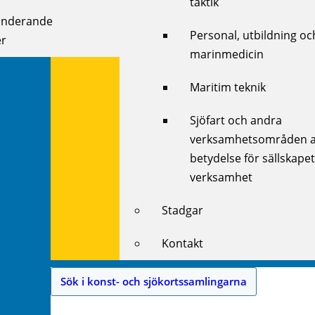
taktik
onderande
Personal, utbildning oc
r
marinmedicin
Maritim teknik
Sjöfart och andra
verksamhetsområden 
betydelse för sällskape
verksamhet
Stadgar
Kontakt
Sök i konst- och sjökortssamlingarna