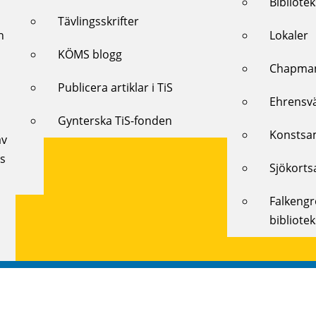
Bibliote
Tävlingsskrifter
h
Lokaler
KÖMS blogg
Chapman
Publicera artiklar i TiS
Ehrensv
Gynterska TiS-fonden
Konstsa
av
ts
Sjökorts
Falkeng
bibliote