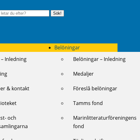
Sök!
Belöningar
 – Inledning
Belöningar – Inledning
ing
Medaljer
er & kontakt
Föreslå belöningar
lioteket
Tamms fond
st- och
Marinlitteraturföreningens
samlingarna
fond