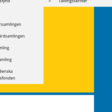
ksfynd
Tävlingsskrifter
samlingen
ärdsamlingen
mling
amling
réenska
ksfonden