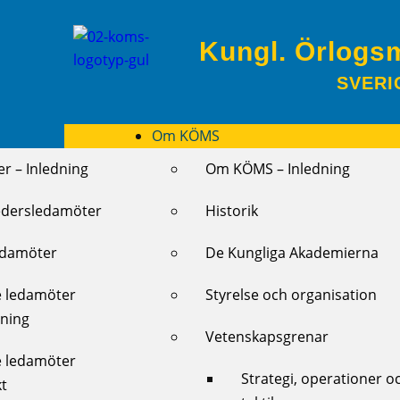
Kungl. Örlogs
SVERI
Om KÖMS
r – Inledning
Om KÖMS – Inledning
edersledamöter
Historik
edamöter
De Kungliga Akademierna
e ledamöter
Styrelse och organisation
dning
Vetenskapsgrenar
e ledamöter
Strategi, operationer o
kt