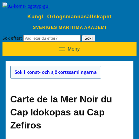
Kungl. Örlogsmannasällskapet
SVERIGES MARITIMA AKADEMI
Sök efter:
Sök!
Meny
Sök i konst- och sjökortssamlingarna
Carte de la Mer Noir du
Cap Idokopas au Cap
Zefiros