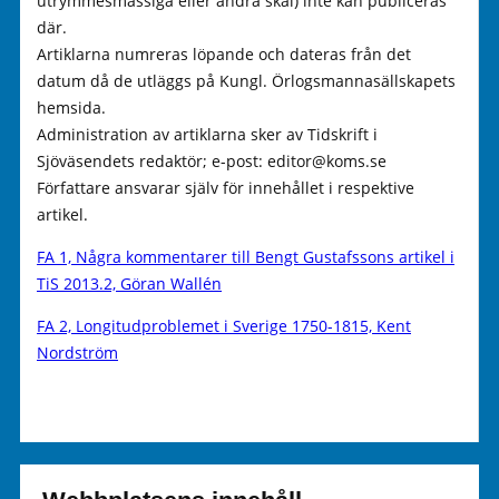
utrymmesmässiga eller andra skäl) inte kan publiceras
där.
Artiklarna numreras löpande och dateras från det
datum då de utläggs på Kungl. Örlogsmannasällskapets
hemsida.
Administration av artiklarna sker av Tidskrift i
Sjöväsendets redaktör; e-post: editor@koms.se
Författare ansvarar själv för innehållet i respektive
artikel.
FA 1, Några kommentarer till Bengt Gustafssons artikel i
TiS 2013.2, Göran Wallén
FA 2, Longitudproblemet i Sverige 1750-1815, Kent
Nordström