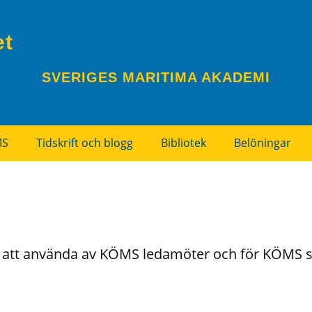
et
SVERIGES MARITIMA AKADEMI
MS
Tidskrift och blogg
Bibliotek
Belöningar
ia att använda av KÖMS ledamöter och för KÖMS s