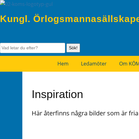
Kungl. Örlogsmannasällskap
Sök!
Hem
Ledamöter
Om KÖ
Inspiration
Här återfinns några bilder som är fr