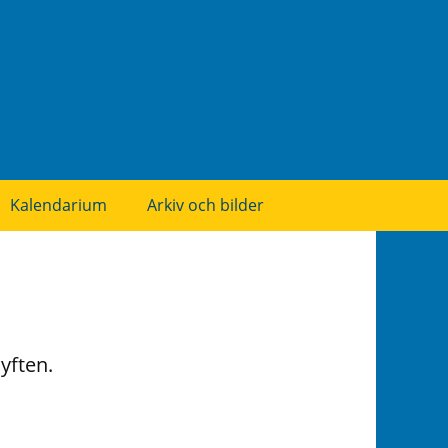
Kalendarium
Arkiv och bilder
yften.