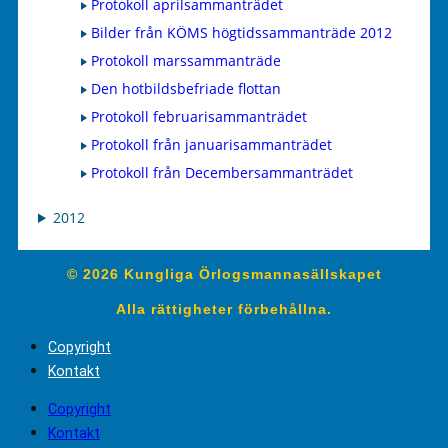
Protokoll aprilsammanträdet
Bilder från KÖMS högtidssammanträde 2012
Protokoll marssammanträde
Den hotbildsbefriade flottan
Protokoll februarisammanträdet
Protokoll från januarisammanträdet
Protokoll från Decembersammanträdet
2012
© 2026 Kungliga Örlogsmannasällskapet
Alla rättigheter förbehållna.
Copyright
Kontakt
Copyright
Kontakt