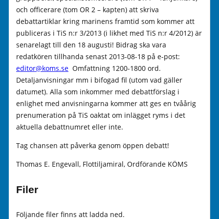
och officerare (tom OR 2 – kapten) att skriva
debattartiklar kring marinens framtid som kommer att
publiceras i TiS n:r 3/2013 (i likhet med TiS n:r 4/2012) är
senarelagt till den 18 augusti! Bidrag ska vara
redatkören tillhanda senast 2013-08-18 på e-post:
editor@koms.se
Omfattning 1200-1800 ord.
Detaljanvisningar mm i bifogad fil (utom vad gäller
datumet). Alla som inkommer med debattförslag i
enlighet med anvisningarna kommer att ges en tvåårig
prenumeration på TiS oaktat om inlägget ryms i det
aktuella debattnumret eller inte.
Tag chansen att påverka genom öppen debatt!
Thomas E. Engevall, Flottiljamiral, Ordförande KÖMS
Filer
Följande filer finns att ladda ned.