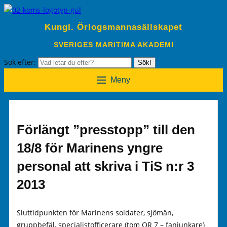
Kungl. Örlogsmannasällskapet
SVERIGES MARITIMA AKADEMI
Sök efter:
Sök!
Meny
Förlängt ”presstopp” till den
18/8 för Marinens yngre
personal att skriva i TiS n:r 3
2013
Sluttidpunkten för Marinens soldater, sjömän,
gruppbefäl, specialistofficerare (tom OR 7 – fanjunkare)