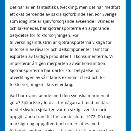
Det här är en fantastisk utveckling, men det har medfört
ett ökat beroende av säkra sjöförbindelser. För Sverige
som idag inte är självförsörjande avseende livsmedel
och läkemedel, har sjötransporterna en avgörande
betydelse för folkförsörjningen. För
tillverkningsindustrin är sjötransporterna viktiga för
tillförseln av råvaror och delkomponenter samt för
exporten av färdiga produkter till konsumenterna. Vi
importerar årligen merparten av vår konsumtion.
Sjötransporterna har därför stor betydelse för
utvecklingen av vårt lands ekonomi i fred och för
folkförsörjningen i kris eller krig.
Vad har ovanstående med den svenska marinen att
göra? Sjöfartsskydd dvs. förmågan att med militära
medel skydda sjöfarten var en viktig svensk marin
uppgift ända fram till försvarsbeslutet 1972. Då togs
märkligt nog uppgiften bort och ersattes med
förhandslagring av vissa strategiska råvaror som t ex