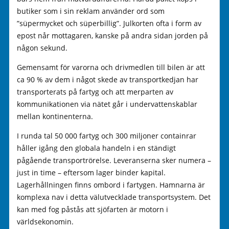
butiker som i sin reklam använder ord som
”süpermycket och süperbillig”. Julkorten ofta i form av
epost når mottagaren, kanske på andra sidan jorden på
någon sekund.
Gemensamt för varorna och drivmedlen till bilen är att
ca 90 % av dem i något skede av transportkedjan har
transporterats på fartyg och att merparten av
kommunikationen via nätet går i undervattenskablar
mellan kontinenterna.
I runda tal 50 000 fartyg och 300 miljoner containrar
håller igång den globala handeln i en ständigt
pågående transportrörelse. Leveranserna sker numera –
just in time – eftersom lager binder kapital.
Lagerhållningen finns ombord i fartygen. Hamnarna är
komplexa nav i detta välutvecklade transportsystem. Det
kan med fog påstås att sjöfarten är motorn i
världsekonomin.