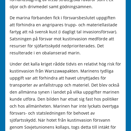
oljor och drivmedel samt gödningsämnen.
De marina förbanden fick i försvarsbeslutet uppgiften
att förhindra en angripares trupp- och materiellastade
fartyg att nå svensk kust (i dagligt tal invasionsförsvar).
Satsningen på försvar mot kustinvasion medförde att
resurser för sjöfartsskydd nedprioriterades. Det
resulterade i en obalanserad marin.
Under det kalla kriget rådde tidvis en relativt hög risk för
kustinvasion från Warszawapakten. Marinens tydliga
uppgift var att förhindra att havet utnyttjades för
transporter av anfallstrupp och materiel. Det blev också
den allmänna synen i landet på vilka uppgifter marinen
kunde utföra. Den bilden har etsat sig fast hos politiker
och hos allmänheten. Marinen har inte lyckats övertyga
försvars- och statsledningen för behovet av
sjöfartsskydd. När hotet från kustinvasion försvann
genom Sovjetunionens kollaps, togs detta till intäkt för