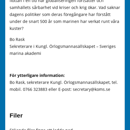
flottan i en tid när globaliseringen fortsätter och
samhällets sårbarhet vid kriser och krig ökar. Vad saknar
dagens politiker som deras föregångare har förstått
under de snart 500 år som marinen har verkat runt våra
kuster?
Bo Rask
Sekreterare i Kungl. Örlogsmannasällskapet – Sveriges
marina akademi
För ytterligare information:
Bo Rask, sekreterare Kungl. Örlogsmannasällskapet, tel.
mobil. 0766 323883 eller E-post: secretary@koms.se
Filer