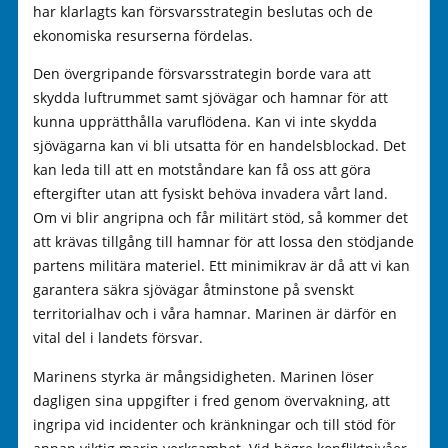
har klarlagts kan försvarsstrategin beslutas och de
ekonomiska resurserna fördelas.
Den övergripande försvarsstrategin borde vara att
skydda luftrummet samt sjövägar och hamnar för att
kunna upprätthålla varuflödena. Kan vi inte skydda
sjövägarna kan vi bli utsatta för en handelsblockad. Det
kan leda till att en motståndare kan få oss att göra
eftergifter utan att fysiskt behöva invadera vårt land.
Om vi blir angripna och får militärt stöd, så kommer det
att krävas tillgång till hamnar för att lossa den stödjande
partens militära materiel. Ett minimikrav är då att vi kan
garantera säkra sjövägar åtminstone på svenskt
territorialhav och i våra hamnar. Marinen är därför en
vital del i landets försvar.
Marinens styrka är mångsidigheten. Marinen löser
dagligen sina uppgifter i fred genom övervakning, att
ingripa vid incidenter och kränkningar och till stöd för