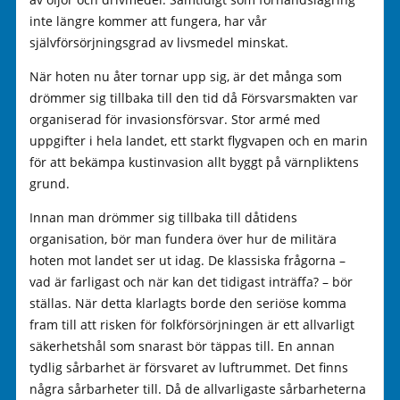
inte längre kommer att fungera, har vår
självförsörjningsgrad av livsmedel minskat.
När hoten nu åter tornar upp sig, är det många som
drömmer sig tillbaka till den tid då Försvarsmakten var
organiserad för invasionsförsvar. Stor armé med
uppgifter i hela landet, ett starkt flygvapen och en marin
för att bekämpa kustinvasion allt byggt på värnpliktens
grund.
Innan man drömmer sig tillbaka till dåtidens
organisation, bör man fundera över hur de militära
hoten mot landet ser ut idag. De klassiska frågorna –
vad är farligast och när kan det tidigast inträffa? – bör
ställas. När detta klarlagts borde den seriöse komma
fram till att risken för folkförsörjningen är ett allvarligt
säkerhetshål som snarast bör täppas till. En annan
tydlig sårbarhet är försvaret av luftrummet. Det finns
några sårbarheter till. Då de allvarligaste sårbarheterna