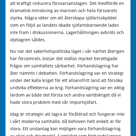
att kraftigt reducera försvarsanslagen. Det medförde en
dramatisk minskning av marinen och hela försvarets
styrka. Några idéer om att återskapa sjöfartsskyddet
som en följd av landets ökade sjöfartsberoende lades
inte fram i diskussionerna. Lagerhållningen avbröts och
oljelagren såldes.
Nu när det säkerhetspolitiska läget i vår närhet återigen
har försämrats, börjar det ställas mycket berättigade
frågor om samhällets sårbarhet. Förhandslagring har
åter nämnts i debatten. Förhandslagring var en strategi
under det kalla kriget för ett alliansfritt land att försöka
undvika effekterna av krig. Förhandslagring var en viktig
lärdom av både det första och andra världskriget då vi
hade stora problem med vår importsjöfart.
Idag är strategin att lagra är föråldrad och fungerar inte
i vårt moderna samhälle, då behoven helt enkelt är för
stora. Ett undantag kan möjligen vara förhandslagring
av oljor och drivmedel. Samtidigt som förhandslagring