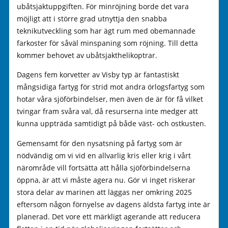
ubåtsjaktuppgiften. För minröjning borde det vara
möjligt att i större grad utnyttja den snabba
teknikutveckling som har ägt rum med obemannade
farkoster för såväl minspaning som röjning. Till detta
kommer behovet av ubåtsjakthelikoptrar.
Dagens fem korvetter av Visby typ är fantastiskt
mångsidiga fartyg för strid mot andra örlogsfartyg som
hotar våra sjöförbindelser, men även de är för få vilket
tvingar fram svåra val, då resurserna inte medger att
kunna uppträda samtidigt på både väst- och ostkusten.
Gemensamt för den nysatsning på fartyg som är
nödvändig om vi vid en allvarlig kris eller krig i vårt
närområde vill fortsätta att hålla sjöförbindelserna
öppna, är att vi måste agera nu. Gör vi inget riskerar
stora delar av marinen att läggas ner omkring 2025
eftersom någon förnyelse av dagens äldsta fartyg inte är
planerad. Det vore ett märkligt agerande att reducera