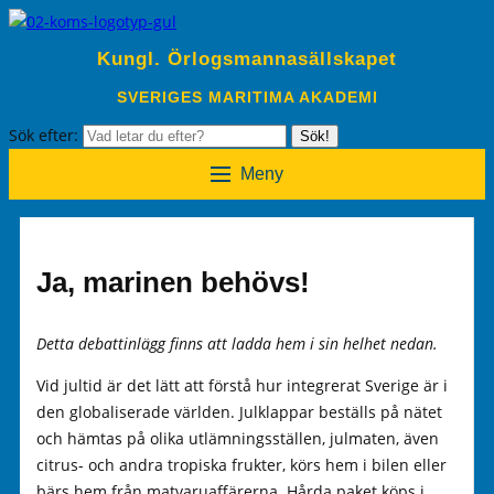
Kungl. Örlogsmannasällskapet
SVERIGES MARITIMA AKADEMI
Sök efter:
Sök!
Meny
Ja, marinen behövs!
Detta debattinlägg finns att ladda hem i sin helhet nedan.
Vid jultid är det lätt att förstå hur integrerat Sverige är i
den globaliserade världen. Julklappar beställs på nätet
och hämtas på olika utlämningsställen, julmaten, även
citrus- och andra tropiska frukter, körs hem i bilen eller
bärs hem från matvaruaffärerna. Hårda paket köps i