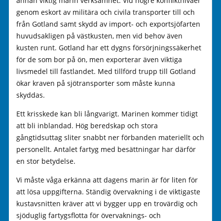
annan viktig marin verksamhet. Vid högre konfliktnivåer
genom eskort av militära och civila transporter till och
från Gotland samt skydd av import- och exportsjöfarten
huvudsakligen på västkusten, men vid behov även
kusten runt. Gotland har ett dygns försörjningssäkerhet
för de som bor på ön, men exporterar även viktiga
livsmedel till fastlandet. Med tillförd trupp till Gotland
ökar kraven på sjötransporter som måste kunna
skyddas.
Ett krisskede kan bli långvarigt. Marinen kommer tidigt
att bli inblandad. Hög beredskap och stora
gångtidsuttag sliter snabbt ner förbanden materiellt och
personellt. Antalet fartyg med besättningar har därför
en stor betydelse.
Vi måste våga erkänna att dagens marin är för liten för
att lösa uppgifterna. Ständig övervakning i de viktigaste
kustavsnitten kräver att vi bygger upp en trovärdig och
sjöduglig fartygsflotta för övervaknings- och