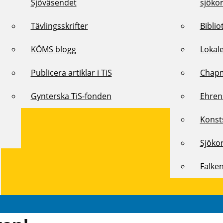
Sjöväsendet
sjöko
Tävlingsskrifter
Biblio
KÖMS blogg
Lokal
Publicera artiklar i TiS
Chap
Gynterska TiS-fonden
Ehren
Konst
Sjöko
Falke