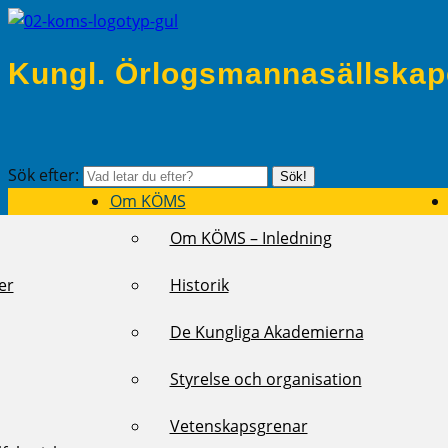
Kungl. Örlogsmannasällskap
Sök efter:
Sök!
Om KÖMS
Om KÖMS – Inledning
er
Historik
De Kungliga Akademierna
Styrelse och organisation
Vetenskapsgrenar