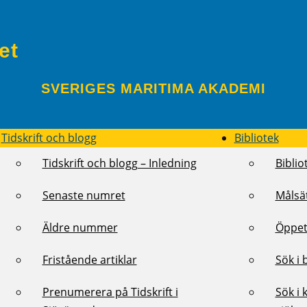
et
SVERIGES MARITIMA AKADEMI
Tidskrift och blogg
Bibliotek
Tidskrift och blogg – Inledning
Biblio
Senaste numret
Målsä
Äldre nummer
Öppet
Fristående artiklar
Sök i 
Prenumerera på Tidskrift i
Sök i 