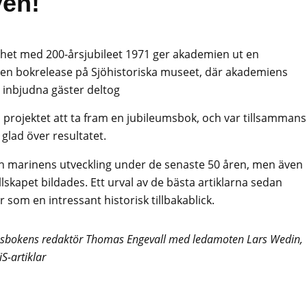
ven!
ikhet med 200-årsjubileet 1971 ger akademien ut en
en bokrelease på Sjöhistoriska museet, där akademiens
h inbjudna gäster deltog
projektet att ta fram en jubileumsbok, och var tillsammans
lad över resultatet.
h marinens utveckling under de senaste 50 åren, men även
lskapet bildades. Ett urval av de bästa artiklarna sedan
r som en intressant historisk tillbakablick.
msbokens redaktör Thomas Engevall med ledamoten Lars Wedin,
S-artiklar