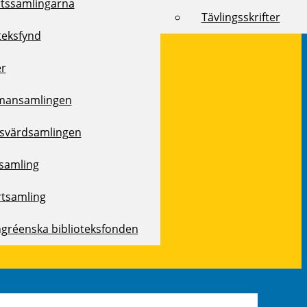
rtssamlingarna
Tävlingsskrifter
teksfynd
er
mansamlingen
svärdsamlingen
samling
rtsamling
ngréenska biblioteksfonden