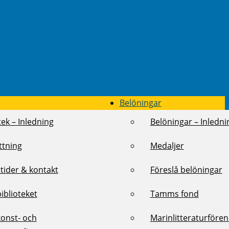
Belöningar
tek – Inledning
Belöningar – Inledni
ttning
Medaljer
tider & kontakt
Föreslå belöningar
biblioteket
Tamms fond
konst- och
Marinlitteraturföre