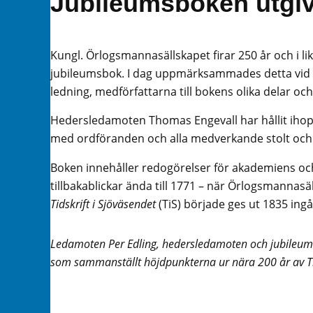
Jubileumsboken utgi
Kungl. Örlogsmannasällskapet firar 250 år och i l
jubileumsbok. I dag uppmärksammades detta vid 
ledning, medförfattarna till bokens olika delar oc
Hedersledamoten Thomas Engevall har hållit ihop 
med ordföranden och alla medverkande stolt och g
Boken innehåller redogörelser för akademiens oc
tillbakablickar ända till 1771 – när Örlogsmannasäl
Tidskrift i Sjöväsendet
(TiS) började ges ut 1835 ingå
Ledamoten Per Edling, hedersledamoten och jubileu
som sammanställt höjdpunkterna ur nära 200 år av Ti