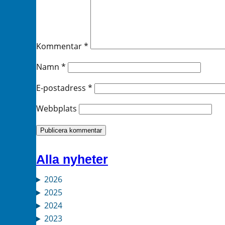
Kommentar
*
Namn
*
E-postadress
*
Webbplats
Alla nyheter
2026
2025
2024
2023