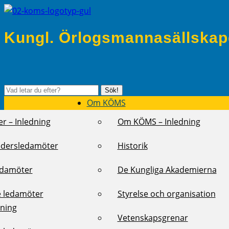
Kungl. Örlogsmannasällskap
Sök
Sök!
efter:
Om KÖMS
r – Inledning
Om KÖMS – Inledning
edersledamöter
Historik
edamöter
De Kungliga Akademierna
e ledamöter
Styrelse och organisation
dning
Vetenskapsgrenar