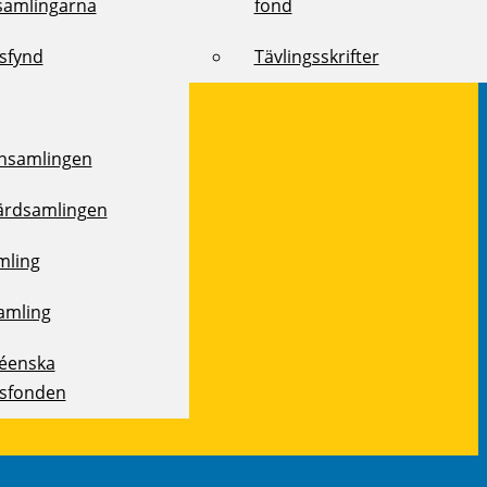
samlingarna
fond
ksfynd
Tävlingsskrifter
samlingen
ärdsamlingen
mling
amling
réenska
ksfonden