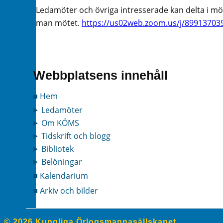
Ledamöter och övriga intresserade kan delta i mö
man mötet.
https://us02web.zoom.us/j/89913703
Webbplatsens innehåll
Hem
Ledamöter
Om KÖMS
Tidskrift och blogg
Bibliotek
Belöningar
Kalendarium
Arkiv och bilder
© 2026 Kungliga Örlogsmannasällskapet