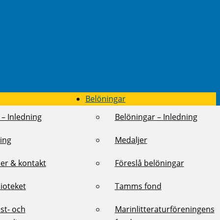
Belöningar
 – Inledning
Belöningar – Inledning
ing
Medaljer
er & kontakt
Föreslå belöningar
lioteket
Tamms fond
st- och
Marinlitteraturföreningens