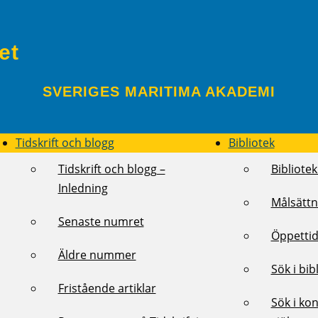
et
SVERIGES MARITIMA AKADEMI
Tidskrift och blogg
Bibliotek
Tidskrift och blogg –
Bibliotek
Inledning
Målsättn
Senaste numret
Öppettid
Äldre nummer
Sök i bib
Fristående artiklar
Sök i kon