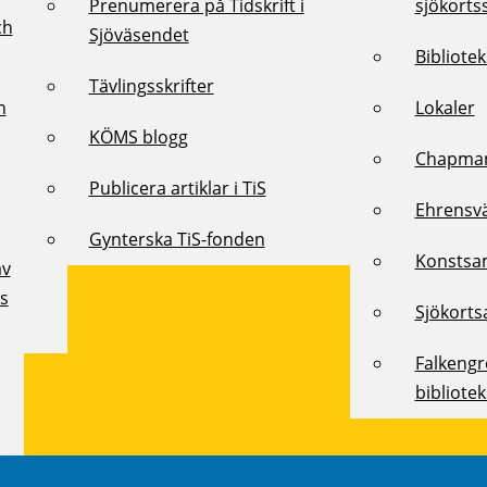
Prenumerera på Tidskrift i
sjökorts
ch
Sjöväsendet
Bibliote
Tävlingsskrifter
h
Lokaler
KÖMS blogg
Chapman
Publicera artiklar i TiS
Ehrensv
Gynterska TiS-fonden
Konstsa
av
ts
Sjökorts
Falkeng
bibliote