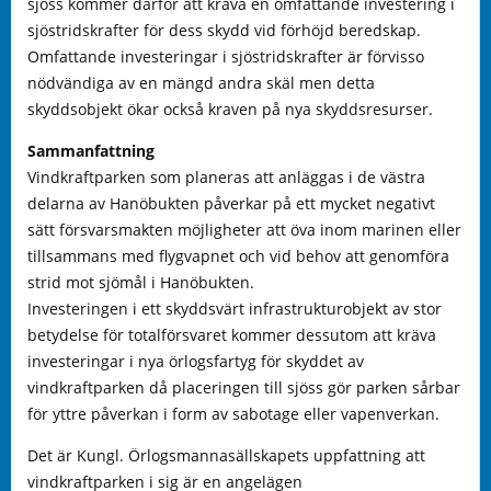
sjöss kommer därför att kräva en omfattande investering i
sjöstridskrafter för dess skydd vid förhöjd beredskap.
Omfattande investeringar i sjöstridskrafter är förvisso
nödvändiga av en mängd andra skäl men detta
skyddsobjekt ökar också kraven på nya skyddsresurser.
Sammanfattning
Vindkraftparken som planeras att anläggas i de västra
delarna av Hanöbukten påverkar på ett mycket negativt
sätt försvarsmakten möjligheter att öva inom marinen eller
tillsammans med flygvapnet och vid behov att genomföra
strid mot sjömål i Hanöbukten.
Investeringen i ett skyddsvärt infrastrukturobjekt av stor
betydelse för totalförsvaret kommer dessutom att kräva
investeringar i nya örlogsfartyg för skyddet av
vindkraftparken då placeringen till sjöss gör parken sårbar
för yttre påverkan i form av sabotage eller vapenverkan.
Det är Kungl. Örlogsmannasällskapets uppfattning att
vindkraftparken i sig är en angelägen