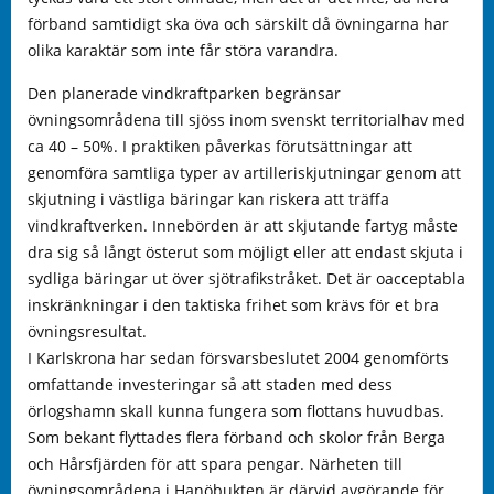
förband samtidigt ska öva och särskilt då övningarna har
olika karaktär som inte får störa varandra.
Den planerade vindkraftparken begränsar
övningsområdena till sjöss inom svenskt territorialhav med
ca 40 – 50%. I praktiken påverkas förutsättningar att
genomföra samtliga typer av artilleriskjutningar genom att
skjutning i västliga bäringar kan riskera att träffa
vindkraftverken. Innebörden är att skjutande fartyg måste
dra sig så långt österut som möjligt eller att endast skjuta i
sydliga bäringar ut över sjötrafikstråket. Det är oacceptabla
inskränkningar i den taktiska frihet som krävs för et bra
övningsresultat.
I Karlskrona har sedan försvarsbeslutet 2004 genomförts
omfattande investeringar så att staden med dess
örlogshamn skall kunna fungera som flottans huvudbas.
Som bekant flyttades flera förband och skolor från Berga
och Hårsfjärden för att spara pengar. Närheten till
övningsområdena i Hanöbukten är därvid avgörande för