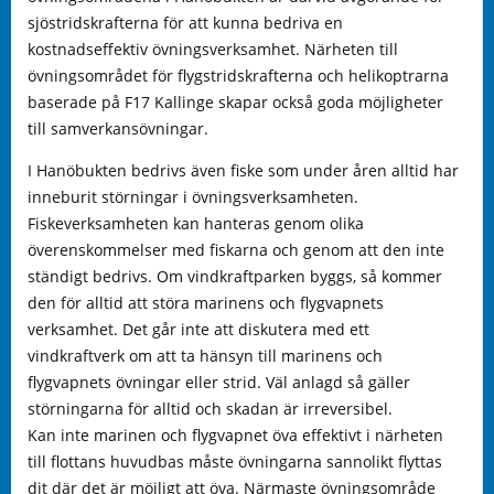
sjöstridskrafterna för att kunna bedriva en
kostnadseffektiv övningsverksamhet. Närheten till
övningsområdet för flygstridskrafterna och helikoptrarna
baserade på F17 Kallinge skapar också goda möjligheter
till samverkansövningar.
I Hanöbukten bedrivs även fiske som under åren alltid har
inneburit störningar i övningsverksamheten.
Fiskeverksamheten kan hanteras genom olika
överenskommelser med fiskarna och genom att den inte
ständigt bedrivs. Om vindkraftparken byggs, så kommer
den för alltid att störa marinens och flygvapnets
verksamhet. Det går inte att diskutera med ett
vindkraftverk om att ta hänsyn till marinens och
flygvapnets övningar eller strid. Väl anlagd så gäller
störningarna för alltid och skadan är irreversibel.
Kan inte marinen och flygvapnet öva effektivt i närheten
till flottans huvudbas måste övningarna sannolikt flyttas
dit där det är möjligt att öva. Närmaste övningsområde