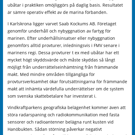
ubåtar i praktiken omöjliggörs på daglig basis. Resultatet
är sämre operativ effekt av de marina förbanden.
I Karlskrona ligger varvet Saab Kockums AB. Företaget
genomför underhåll och nybyggnation av fartyg för
marinen. Efter underhållsinsatser eller nybyggnation
genomförs alltid provturer, inledningsvis i FMV senare i
marinens regi. Dessa provturer t ex med ubåtar har ett
mycket högt skyddsvärde och måste skyddas så långt
möjligt från underrättelseinhämtning från främmande
makt. Med mindre områden tillgängliga för
provtursverksamhet ökar förutsättningarna för främmande
makt att inhämta värdefulla underrättelser om de system
som svenska skattebetalare har investerat i.
Vindkraftparkens geografiska belägenhet kommer även att
störa radarspaning och radiokommunikation med fasta
sensorer och radioantenner belägna runt kusten vid
Hanöbukten. Sådan störning påverkar negativt