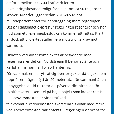
omfatta mellan 500-700 kraftverk för en
investeringskostnad enligt företaget om ca 50 miljarder
kronor. Ärendet ligger sedan 2013-02-14 hos
miljödepartementet för handläggning inom regeringen.
Det är i dagsläget oklart hur regeringen resonerar och när
i tid som ett regeringsbeslut kan kommer att fattas. Klart
är dock att projektet ställer flera motstridiga krav mot
varandra.
Likheten vad avser komplexitet är betydande med
regeringsärendet om Nordstream II behov av Slite och
Karlshamns hamnar för rörhantering.
Försvarsmakten har yttrat sig över projektet då objekt som
uppnår en högre höjd än 20 meter utanför sammanhållen
bebyggelse, alltid riskerar att påverka riksintressen för
totalförsvaret. Exempel på höga objekt som kräver remiss
till Försvarsmakten är vindkraftverk,
telekommunikationsmaster, skorstenar, skyltar med mera.
Vad Försvarsmakten har anfört till regeringen är okänt för