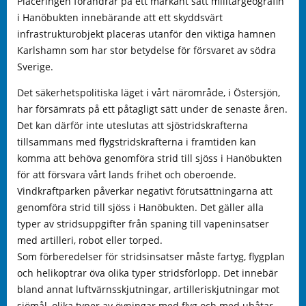
Placeringen förändrar på ett markant sätt militärgeografin
i Hanöbukten innebärande att ett skyddsvärt
infrastrukturobjekt placeras utanför den viktiga hamnen
Karlshamn som har stor betydelse för försvaret av södra
Sverige.
Det säkerhetspolitiska läget i vårt närområde, i Östersjön,
har försämrats på ett påtagligt sätt under de senaste åren.
Det kan därför inte uteslutas att sjöstridskrafterna
tillsammans med flygstridskrafterna i framtiden kan
komma att behöva genomföra strid till sjöss i Hanöbukten
för att försvara vårt lands frihet och oberoende.
Vindkraftparken påverkar negativt förutsättningarna att
genomföra strid till sjöss i Hanöbukten. Det gäller alla
typer av stridsuppgifter från spaning till vapeninsatser
med artilleri, robot eller torped.
Som förberedelser för stridsinsatser måste fartyg, flygplan
och helikoptrar öva olika typer stridsförlopp. Det innebär
bland annat luftvärnsskjutningar, artilleriskjutningar mot
sjömål, olika typer av övningar med flyg och med ubåtar