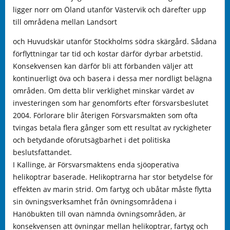
ligger norr om Öland utanför Västervik och därefter upp
till områdena mellan Landsort
och Huvudskär utanför Stockholms södra skärgård. Sådana
förflyttningar tar tid och kostar därför dyrbar arbetstid.
Konsekvensen kan därför bli att förbanden väljer att
kontinuerligt öva och basera i dessa mer nordligt belägna
områden. Om detta blir verklighet minskar värdet av
investeringen som har genomförts efter försvarsbeslutet
2004. Förlorare blir återigen Försvarsmakten som ofta
tvingas betala flera gånger som ett resultat av ryckigheter
och betydande oförutsägbarhet i det politiska
beslutsfattandet.
I Kallinge, är Försvarsmaktens enda sjöoperativa
helikoptrar baserade. Helikoptrarna har stor betydelse för
effekten av marin strid. Om fartyg och ubåtar måste flytta
sin övningsverksamhet från övningsområdena i
Hanöbukten till ovan nämnda övningsområden, är
konsekvensen att övningar mellan helikoptrar, fartyg och