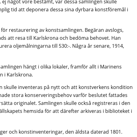
. ej något vore bestämt, var dessa samlingen skulle
mplig tid att deponera dessa sina dyrbara konstföremål i
 för restaurering av konstsamlingen. Begäran avslogs,
 att resa till Karlskrona och bedöma behovet. Han
rera oljemålningarna till 530:-. Några år senare, 1914,
amlingen hängt i olika lokaler, framför allt i Marinens
n i Karlskrona.
n skulle inventeras på nytt och att konstverkens kondition
 hade stora konserveringsbehov varför beslutet fattades
 ersätta originalet. Samlingen skulle också registreras i den
llskapets hemsida för att därefter arkiveras i biblioteket i
aloger och konstinventeringar, den äldsta daterad 1801.