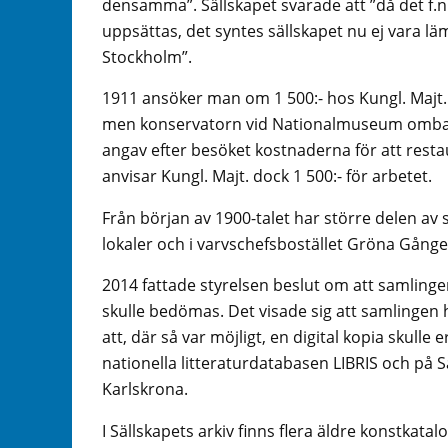
densamma”. Sällskapet svarade att ”då det f.n
uppsättas, det syntes sällskapet nu ej vara lä
Stockholm”.
1911 ansöker man om 1 500:- hos Kungl. Majt.
men konservatorn vid Nationalmuseum ombads
angav efter besöket kostnaderna för att restau
anvisar Kungl. Majt. dock 1 500:- för arbetet.
Från början av 1900-talet har större delen av s
lokaler och i varvschefsbostället Gröna Gånge
2014 fattade styrelsen beslut om att samlinge
skulle bedömas. Det visade sig att samlingen
att, där så var möjligt, en digital kopia skulle
nationella litteraturdatabasen LIBRIS och på Sä
Karlskrona.
I Sällskapets arkiv finns flera äldre konstkat