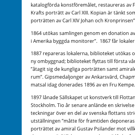
katalogförda konstföremålet, restaureras av F
Krafts porträtt av Carl XIII. Kopian är tänkt so
porträtten av Carl XIV Johan och Kronprinsen”
1864 utökas samlingen genom en donation av Jo
i Amerika byggda monitorer”. 1867 får lokaler
1887 repareras lokalerna, biblioteket utökas 
ny ombyggnad; biblioteket flyttas till första 
”åtagit sig de kungliga porträtten samt amira
rum”. Gipsmedaljonger av Ankarsvärd, Chap
matsal idag donerades 1896 av en Fru Kempe
1897 lånade Sällskapet ut konstverk till Flottan
Stockholm. Tio år senare anlände en skrivels
teckningar över en del av svenska flottans stri
utställningen ”måtte för framtiden deponeras 
porträttet av amiral Gustav Psilander mot villko