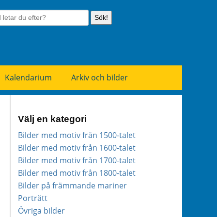
Sök!
Kalendarium
Arkiv och bilder
Välj en kategori
Bilder med motiv från 1500-talet
Bilder med motiv från 1600-talet
Bilder med motiv från 1700-talet
Bilder med motiv från 1800-talet
Bilder på främmande mariner
Porträtt
Övriga bilder