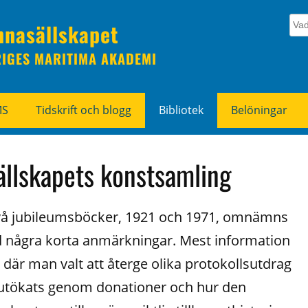
nnasällskapet
RIGES MARITIMA AKADEMI
MS
Tidskrift och blogg
Bibliotek
Belöningar
llskapets konstsamling
två jubileumsböcker, 1921 och 1971, omnämns
 några korta anmärkningar. Mest information
är man valt att återge olika protokollsutdrag
 utökats genom donationer och hur den