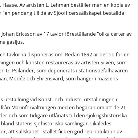
. Haase. Av artisten L. Lehman beställer man en kopia av
m ”en pendang till de av Sjöofficerssällskapet beställda
han Ericsson av 17 tavlor föreställande ”olika certer av
na gasljus.
och tavlorna disponeras om. Redan 1892 är det tid för en
våningen och konsten restaureras av artisten Silvén, som
len G. Psilander, som deponerats i stationsbefälhavaren
man, Modée och Ehrensvärd, som hänger i mässens
.
s utställning vid Konst- och Industri-utställningen i
e från Marinförvaltningen med en begäran om att de 21
der och som tidigare utlånats till den sjökrigshistoriska
bland statens sjöhistoriska samlingar. Likaledes
r, att sällskapet i stället fick en god reproduktion av