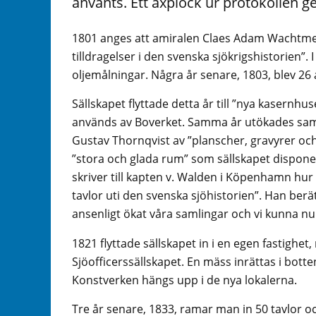
använts. Ett axplock ur protokollen ger
1801 anges att amiralen Claes Adam Wachtmeis
tilldragelser i den svenska sjökrigshistorien”.
oljemålningar. Några år senare, 1803, blev 2
Sällskapet flyttade detta år till ”nya kasernhu
används av Boverket. Samma år utökades saml
Gustav Thornqvist av ”planscher, gravyrer och
”stora och glada rum” som sällskapet dispone
skriver till kapten v. Walden i Köpenhamn h
tavlor uti den svenska sjöhistorien”. Han ber
ansenligt ökat våra samlingar och vi kunna n
1821 flyttade sällskapet in i en egen fastighe
Sjöofficerssällskapet. En mäss inrättas i bo
Konstverken hängs upp i de nya lokalerna.
Tre år senare, 1833, ramar man in 50 tavlor och