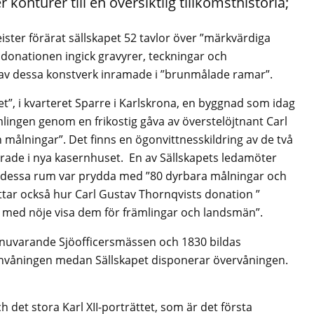
 konturer till en översiktlig tillkomsthistoria;
ter förärat sällskapet 52 tavlor över ”märkvärdiga
 I donationen ingick gravyrer, teckningar och
6 av dessa konstverk inramade i ”brunmålade ramar”.
set”, i kvarteret Sparre i Karlskrona, en byggnad som idag
ingen genom en frikostig gåva av överstelöjtnant Carl
 målningar”. Det finns en ögonvittnesskildring av de två
rade i nya kasernhuset. En av Sällskapets ledamöter
ur dessa rum var prydda med ”80 dyrbara målningar och
ättar också hur Carl Gustav Thornqvists donation ”
u med nöje visa dem för främlingar och landsmän”.
t, nuvarande Sjöofficersmässen och 1830 bildas
ttenvåningen medan Sällskapet disponerar övervåningen.
 det stora Karl XII-porträttet, som är det första