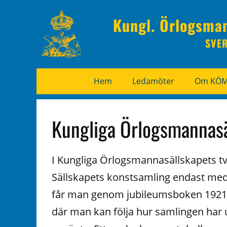
Kungl. Örlogsma
SVE
Hem
Ledamöter
Om KÖ
Kungliga Örlogsmannasä
I Kungliga Örlogsmannasällskapets 
Sällskapets konstsamling endast med
får man genom jubileumsboken 1921 d
där man kan följa hur samlingen har