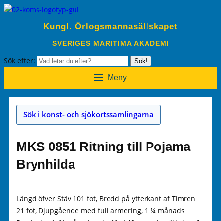
Kungl. Örlogsmannasällskapet
SVERIGES MARITIMA AKADEMI
Sök efter:
Sök!
Meny
Sök i konst- och sjökortssamlingarna
MKS 0851 Ritning till Pojama
Brynhilda
Längd öfver Stäv 101 fot, Bredd på ytterkant af Timren
21 fot, Djupgående med full armering, 1 ¼ månads