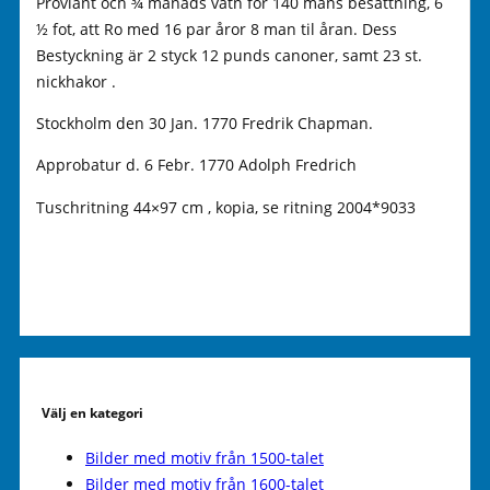
Proviant och ¾ månads vatn för 140 mans besättning, 6
½ fot, att Ro med 16 par åror 8 man til åran. Dess
Bestyckning är 2 styck 12 punds canoner, samt 23 st.
nickhakor .
Stockholm den 30 Jan. 1770 Fredrik Chapman.
Approbatur d. 6 Febr. 1770 Adolph Fredrich
Tuschritning 44×97 cm , kopia, se ritning 2004*9033
Välj en kategori
Bilder med motiv från 1500-talet
Bilder med motiv från 1600-talet