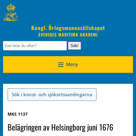
Kungl. Örlogsmannasällskapet
SVERIGES MARITIMA AKADEMI
Sök!
Meny
Sök i konst- och sjökortssamlingarna
MKS 1137
Belägringen av Helsingborg juni 1676