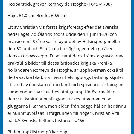
Kopparstick, gravör Romney de Hooghe (1645 -1708)
Höjd: 51,0 cm, Bredd: 69,5 cm
Ett av Christian V:s första krigsföretag efter det svenska
nederlaget vid Ölands södra udde den 1 juni 1676 och
invasionen i Skåne var intagandet av Helsingborg mellan
den 30 juni och 3 juli, och i belägringen deltogo även
danska örlogsskepp. En av samtidens främste gravörer av
praktfulla bilder till dessa årtiondes krigiska krönika,
holländaren Romeyn de Hooghe, är upphovsman också till
detta vackra blad, som visar Helsingborgs fästning skjuten
i brand av danskarna från land- och sjösidan. Fästningens
kommendant har just beslutat ge upp för övermakten –
den vita kapitulationsflaggan stickes ut genom en av
gluggarna i Kärnan, men elden från bägge hållen har ännu
ej hunnit avblåsas. I förgrunden till höger Christian V till
häst.// Svenska flottans historia I s.466
Bilden uppklistrad på kartong