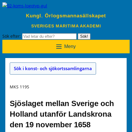
Kungl. Örlogsmannasällskapet
SVERIGES MARITIMA AKADEMI
Sök efter:
Sök!
Meny
Sök i konst- och sjökortssamlingarna
MKS 1195
Sjöslaget mellan Sverige och
Holland utanför Landskrona
den 19 november 1658