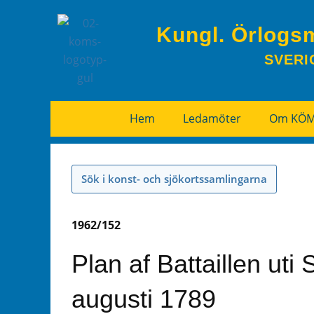
Kungl. Örlogs
SVERI
Hem
Ledamöter
Om KÖ
Sök i konst- och sjökortssamlingarna
1962/152
Plan af Battaillen 
augusti 1789