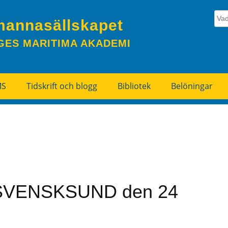
mannasällskapet
GES MARITIMA AKADEMI
MS
Tidskrift och blogg
Bibliotek
Belöningar
uti SVENSKSUND den 24