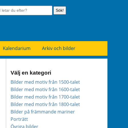
Sök!
Kalendarium
Arkiv och bilder
Välj en kategori
Bilder med motiv från 1500-talet
Bilder med motiv från 1600-talet
Bilder med motiv från 1700-talet
Bilder med motiv från 1800-talet
Bilder på främmande mariner
Porträtt
Övriga bilder