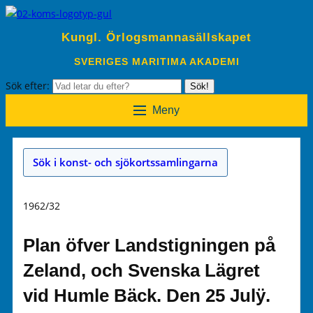
Kungl. Örlogsmannasällskapet
SVERIGES MARITIMA AKADEMI
Sök efter:
Sök!
Meny
Sök i konst- och sjökortssamlingarna
1962/32
Plan öfver Landstigningen på
Zeland, och Svenska Lägret
vid Humle Bäck. Den 25 Julÿ.