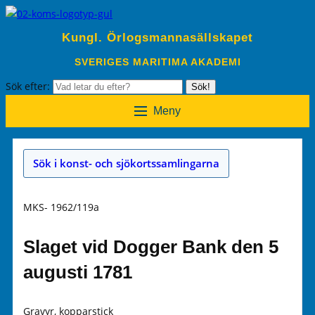
Kungl. Örlogsmannasällskapet
SVERIGES MARITIMA AKADEMI
Sök efter:
Sök!
Meny
Sök i konst- och sjökortssamlingarna
MKS- 1962/119a
Slaget vid Dogger Bank den 5
augusti 1781
Gravyr, kopparstick