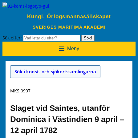
Kungl. Örlogsmannasällskapet
SVERIGES MARITIMA AKADEMI
Sök efter:
Sök!
Meny
Sök i konst- och sjökortssamlingarna
MKS 0907
Slaget vid Saintes, utanför
Dominica i Västindien 9 april –
12 april 1782