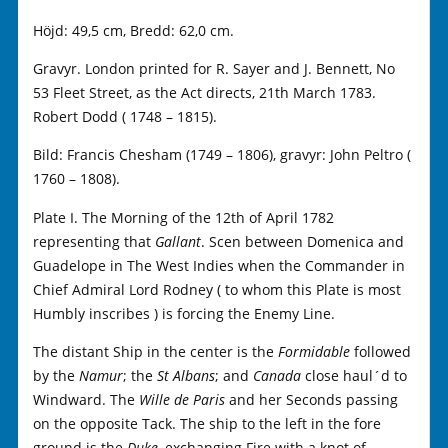
Höjd: 49,5 cm, Bredd: 62,0 cm.
Gravyr. London printed for R. Sayer and J. Bennett, No
53 Fleet Street, as the Act directs, 21th March 1783.
Robert Dodd ( 1748 – 1815).
Bild: Francis Chesham (1749 – 1806), gravyr: John Peltro (
1760 – 1808).
Plate I. The Morning of the 12th of April 1782
representing that
Gallant
. Scen between Domenica and
Guadelope in The West Indies when the Commander in
Chief Admiral Lord Rodney ( to whom this Plate is most
Humbly inscribes ) is forcing the Enemy Line.
The distant Ship in the center is the
Formidable
followed
by the
Namur
; the
St Albans
; and
Canada
close haul´d to
Windward. The
Wille de Paris
and her Seconds passing
on the opposite Tack. The ship to the left in the fore
ground is the
Duke
, exchanging Fire with a knot of