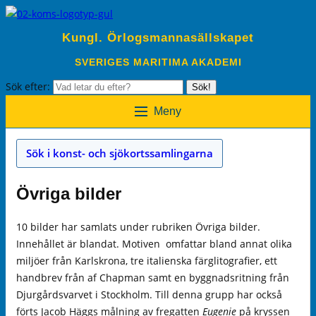
Kungl. Örlogsmannasällskapet
SVERIGES MARITIMA AKADEMI
Sök efter:
Sök!
Meny
Sök i konst- och sjökortssamlingarna
Övriga bilder
10 bilder har samlats under rubriken Övriga bilder.
Innehållet är blandat. Motiven omfattar bland annat olika
miljöer från Karlskrona, tre italienska färglitografier, ett
handbrev från af Chapman samt en byggnadsritning från
Djurgårdsvarvet i Stockholm. Till denna grupp har också
förts Jacob Häggs målning av fregatten
Eugenie
på kryssen