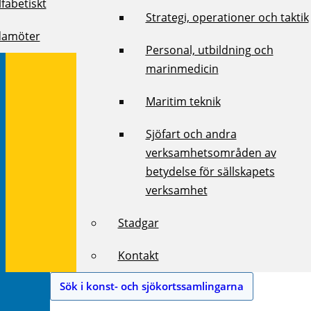
fabetiskt
Strategi, operationer och taktik
damöter
Personal, utbildning och
marinmedicin
Maritim teknik
Sjöfart och andra
verksamhetsområden av
betydelse för sällskapets
verksamhet
Stadgar
Kontakt
Sök i konst- och sjökortssamlingarna