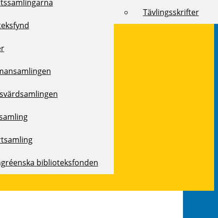
rtssamlingarna
Tävlingsskrifter
teksfynd
er
mansamlingen
svärdsamlingen
samling
rtsamling
ngréenska biblioteksfonden