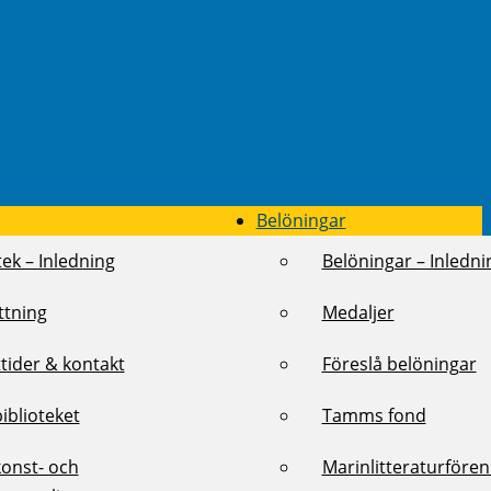
Belöningar
tek – Inledning
Belöningar – Inledni
ttning
Medaljer
tider & kontakt
Föreslå belöningar
biblioteket
Tamms fond
konst- och
Marinlitteraturföre