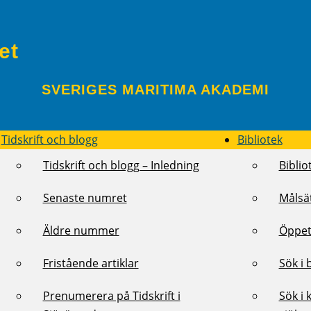
et
SVERIGES MARITIMA AKADEMI
Tidskrift och blogg
Bibliotek
Tidskrift och blogg – Inledning
Biblio
Senaste numret
Målsä
Äldre nummer
Öppet
Fristående artiklar
Sök i 
Prenumerera på Tidskrift i
Sök i 