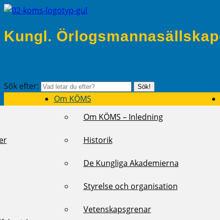
Kungl. Örlogsmannasällskap
Sök efter:
Sök!
Om KÖMS
Om KÖMS – Inledning
er
Historik
De Kungliga Akademierna
Styrelse och organisation
Vetenskapsgrenar