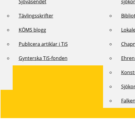
Sjöväsendet
sjöko
Tävlingsskrifter
Biblio
KÖMS blogg
Lokal
Publicera artiklar i TiS
Chap
Gynterska TiS-fonden
Ehren
Konst
Sjöko
Falke