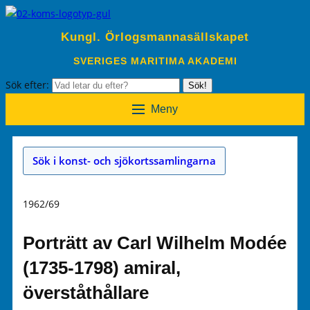
Kungl. Örlogsmannasällskapet
SVERIGES MARITIMA AKADEMI
Sök efter:
Sök!
Meny
Sök i konst- och sjökortssamlingarna
1962/69
Porträtt av Carl Wilhelm Modée
(1735-1798) amiral,
överståthållare