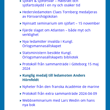
Sjöfart & Sjöförsvar – Havsrätt och
sjöfartsskydd i en ny och osäker tid
Hedersledamoten Claes Tornberg medaljeras
av Försvarshögskolan
Nyinsatt seminarium om sjöfart – 15 november
Fjärde slaget om Atlanten – både myt och
verklighet
Nya ledamöter invalda i Kungl.
Örlogsmannasällskapet
Statsministern besökte Kungl.
Örlogsmannasällskapets bibliotek
Protokoll från sammanträde i Göteborg 15 maj
2024
Kunglig medalj till ledamoten Anders
Hörnfeldt
Nyheter från den franska Académie de marine
Protokoll från extra sammanträde 2024-04-09
Webbseminarium med Lars Wedin om hans
nya bok