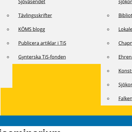
Sjöväsendet
sjöko
Tävlingsskrifter
Biblio
KÖMS blogg
Lokal
Publicera artiklar i TiS
Chap
Gynterska TiS-fonden
Ehren
Konst
Sjöko
Falke