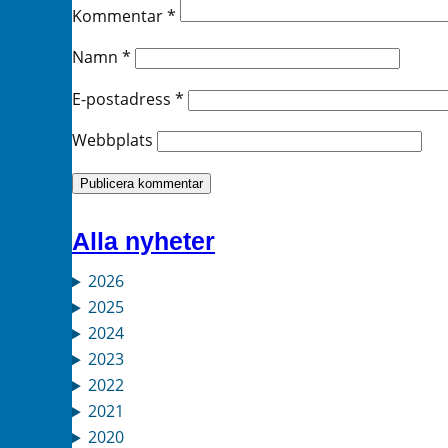
Kommentar
*
Namn
*
E-postadress
*
Webbplats
Alla nyheter
2026
2025
2024
2023
2022
2021
2020