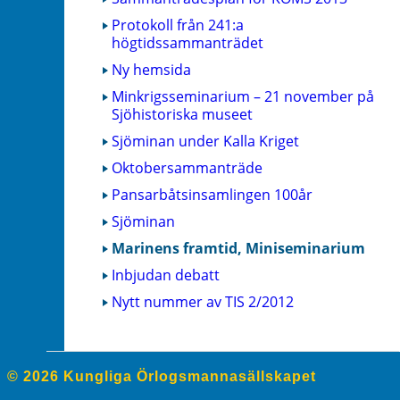
Protokoll från 241:a
högtidssammanträdet
Ny hemsida
Minkrigsseminarium – 21 november på
Sjöhistoriska museet
Sjöminan under Kalla Kriget
Oktobersammanträde
Pansarbåtsinsamlingen 100år
Sjöminan
Marinens framtid, Miniseminarium
Inbjudan debatt
Nytt nummer av TIS 2/2012
© 2026 Kungliga Örlogsmannasällskapet