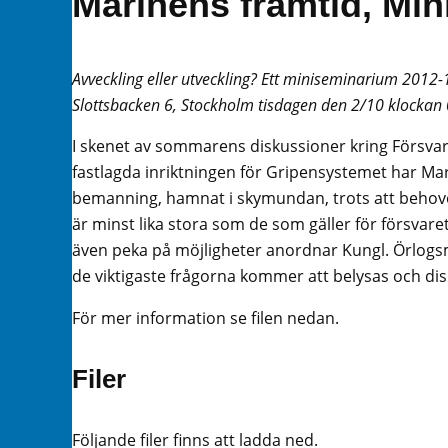
Marinens framtid, Mi
Avveckling eller utveckling? Ett miniseminarium 2012-
Slottsbacken 6, Stockholm tisdagen den 2/10 klockan
I skenet av sommarens diskussioner kring Försva
fastlagda inriktningen för Gripensystemet har Mar
bemanning, hamnat i skymundan, trots att beho
är minst lika stora som de som gäller för försvaret 
även peka på möjligheter anordnar Kungl. Örlogs
de viktigaste frågorna kommer att belysas och dis
För mer information se filen nedan.
Filer
Följande filer finns att ladda ned.