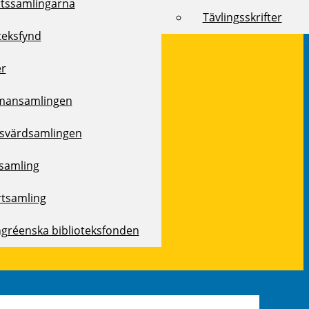
rtssamlingarna
Tävlingsskrifter
teksfynd
er
mansamlingen
svärdsamlingen
samling
rtsamling
ngréenska biblioteksfonden