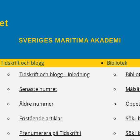
et
SVERIGES MARITIMA AKADEMI
Tidskrift och blogg
Bibliotek
Tidskrift och blogg – Inledning
Biblio
Senaste numret
Målsä
Äldre nummer
Öppet
Fristående artiklar
Sök i 
Prenumerera på Tidskrift i
Sök i 