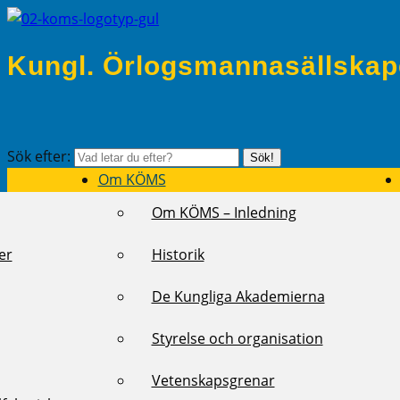
Kungl. Örlogsmannasällskap
Sök efter:
Sök!
Om KÖMS
Om KÖMS – Inledning
er
Historik
De Kungliga Akademierna
Styrelse och organisation
Vetenskapsgrenar