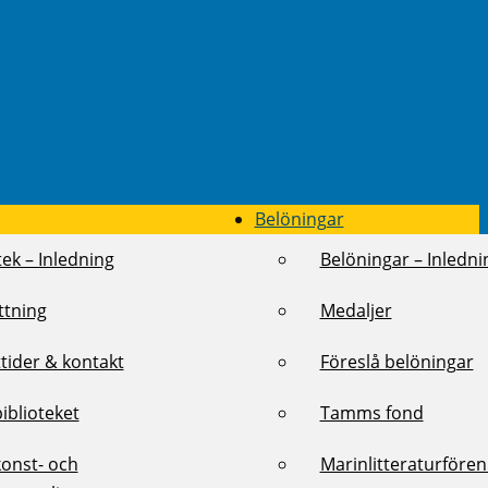
Belöningar
tek – Inledning
Belöningar – Inledni
ttning
Medaljer
tider & kontakt
Föreslå belöningar
biblioteket
Tamms fond
konst- och
Marinlitteraturföre